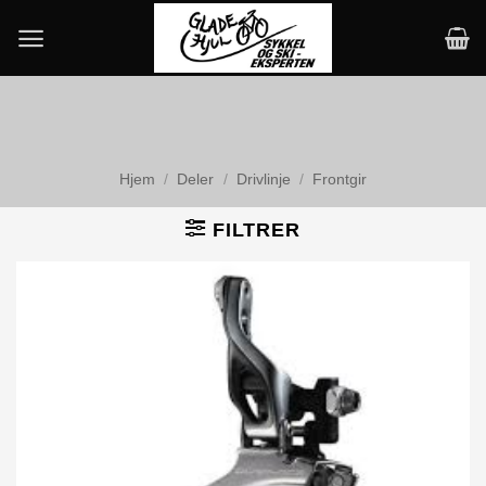
Skip
to
content
Hjem
/
Deler
/
Drivlinje
/
Frontgir
FILTRER