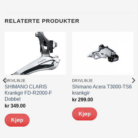
RELATERTE PRODUKTER
DRIVLINJE
DRIVLINJE
SHIMANO CLARIS
Shimano Acera T3000-TS6
Krankgir FD-R2000-F
krankgir
Dobbel
nde
kr
299.00
kr
349.00
Kjøp
0.
Kjøp