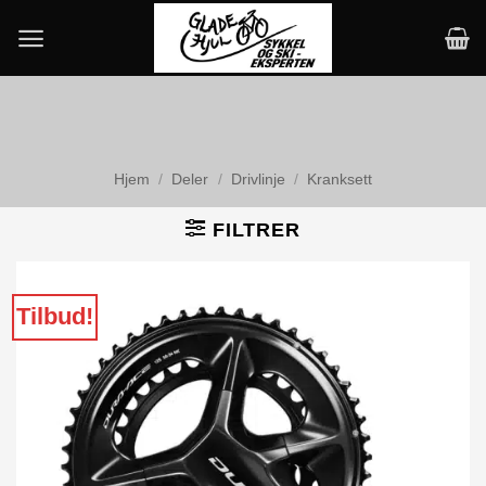
Skip
to
content
Hjem
/
Deler
/
Drivlinje
/
Kranksett
FILTRER
Tilbud!