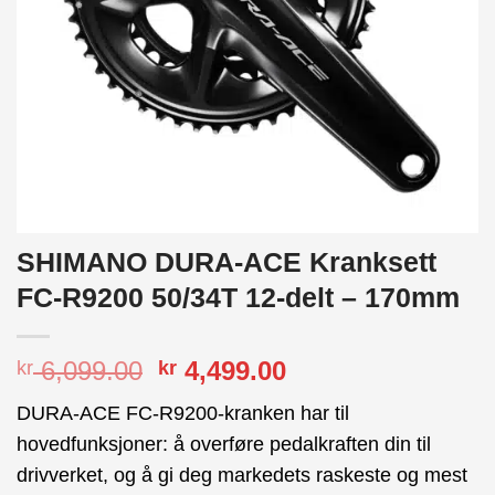
SHIMANO DURA-ACE Kranksett
FC-R9200 50/34T 12-delt – 170mm
Opprinnelig
Nåværende
6,099.00
4,499.00
kr
kr
pris
pris
DURA-ACE FC-R9200-kranken har til
var:
er:
hovedfunksjoner: å overføre pedalkraften din til
kr 6,099.00.
kr 4,499.00.
drivverket, og å gi deg markedets raskeste og mest