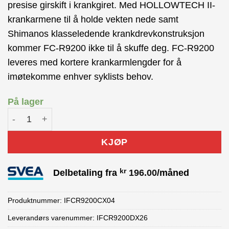
presise girskift i krankgiret. Med HOLLOWTECH II-
krankarmene til å holde vekten nede samt
Shimanos klasseledende krankdrevkonstruksjon
kommer FC-R9200 ikke til å skuffe deg. FC-R9200
leveres med kortere krankarmlengder for å
imøtekomme enhver syklists behov.
På lager
SHIMANO DURA-ACE Kranksett FC-R9200 50/34T 12-delt 
KJØP
kr
Delbetaling fra
196.00
/måned
Produktnummer:
IFCR9200CX04
Leverandørs varenummer: IFCR9200DX26