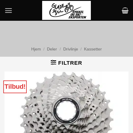
Skip
to
content
Hjem
/
Deler
/
Drivlinje
/
Kassetter
FILTRER
Tilbud!