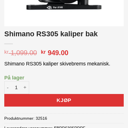
Shimano RS305 kaliper bak
Opprinnelig
Nåværende
1,099.00
949.00
kr
kr
pris
pris
Shimano RS305 kaliper skivebrems mekanisk.
var:
er:
kr 1,099.00.
kr 949.00.
På lager
Shimano RS305 kaliper bak antall
KJØP
Produktnummer:
32516
Leverandørs varenummer: EBRRS305RDRF