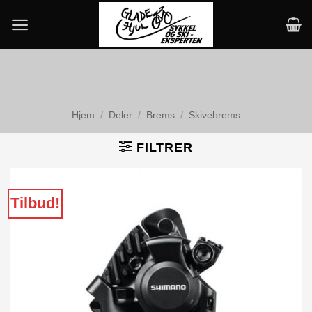
Skip
to
content
Hjem
/
Deler
/
Brems
/
Skivebrems
FILTRER
Tilbud!