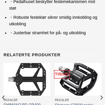
・Pedalhuset beskytter festemekanismen mot
støt
・Robuste festeklør sikrer smidig innkobling og
utkobling
・Justerbar stramhet for på- og utkobling
RELATERTE PRODUKTER
Tilbud!
PEDALER
PEDALER
SHIMANO PD-GR400