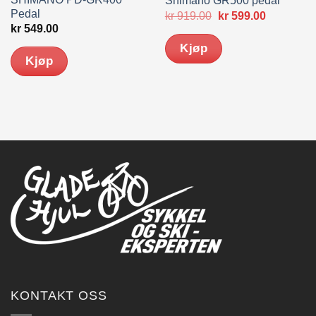
Shimano GR500 pedal
Pedal
Opprinnelig
Nåværen
kr
919.00
kr
599.00
pris
pris
kr
549.00
var:
er:
Kjøp
kr 919.00.
kr 599.00.
Kjøp
KONTAKT OSS