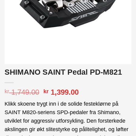
SHIMANO SAINT Pedal PD-M821
Opprinnelig
Nåværende
1,749.00
1,399.00
kr
kr
pris
pris
Klikk skoene trygt inn i de solide festeklørne på
var:
er:
SAINT M820-seriens SPD-pedaler fra
Shimano
,
kr 1,749.00.
kr 1,399.00.
utviklet for aggressiv utforsykling. Den forsterkede
akslingen gir økt slitestyrke og pålitelighet, og løfter