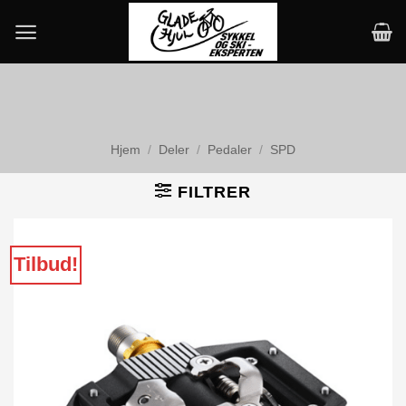
Skip
to
content
Hjem
/
Deler
/
Pedaler
/
SPD
FILTRER
Tilbud!