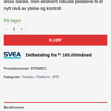
disse slanke, men ekstremt robuste pedalene til et
nytt nivå av ytelse og kontroll.
På lager
SHIMANO SAINT Pedal PD-M821 antall
KJØP
kr
Delbetaling fra
165.00
/måned
Produktnummer:
EPDM821
Kategorier:
Pedaler
,
Plattform
,
SPD
Beskrivelse