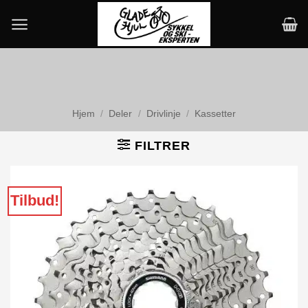
Skip
to
content
Hjem
/
Deler
/
Drivlinje
/
Kassetter
FILTRER
Tilbud!