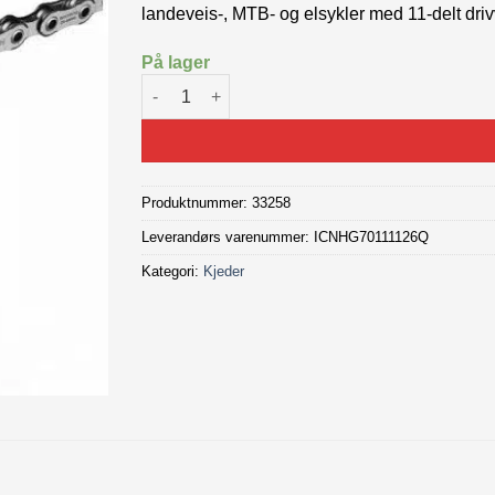
landeveis-, MTB- og elsykler med 11-delt driv
På lager
Shimano Ultegra/XT Kjede HG701 11-delt - 126 
Produktnummer:
33258
Leverandørs varenummer: ICNHG70111126Q
Kategori:
Kjeder