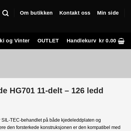
Om butikken
Kontakt oss
Min side
ki og Vinter
OUTLET
Handlekurv
kr
0.00
e HG701 11-delt – 126 ledd
e
r SIL-TEC-behandlet på både kjedeleddplaten og
 være den forsterkede konstruksjonen er den kompatibel med