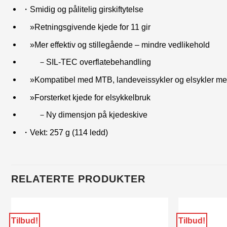
・Smidig og pålitelig girskiftytelse
»Retningsgivende kjede for 11 gir
»Mer effektiv og stillegående – mindre vedlikehold
－SIL-TEC overflatebehandling
»Kompatibel med MTB, landeveissykler og elsykler med
»Forsterket kjede for elsykkelbruk
－Ny dimensjon på kjedeskive
・Vekt: 257 g (114 ledd)
RELATERTE PRODUKTER
Tilbud!
Tilbud!