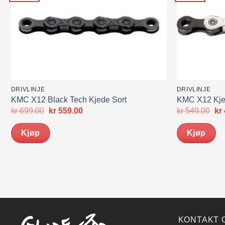
DRIVLINJE
DRIVLINJE
KMC X12 Black Tech Kjede Sort
KMC X12 Kjed
Opprinnelig
Nåværende
Op
kr
699.00
kr
559.00
kr
549.00
kr
pris
pris
pri
var:
er:
var
Kjøp
Kjøp
kr 699.00.
kr 559.00.
kr 
KONTAKT 