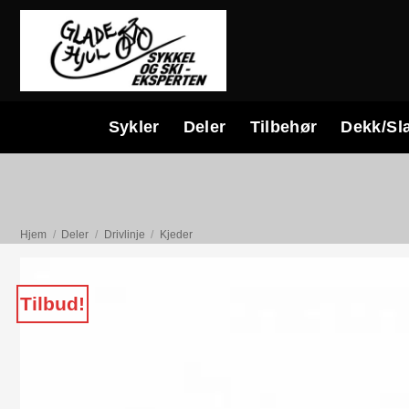
Skip
to
content
Sykler
Deler
Tilbehør
Dekk/Sl
Hjem
/
Deler
/
Drivlinje
/
Kjeder
Tilbud!