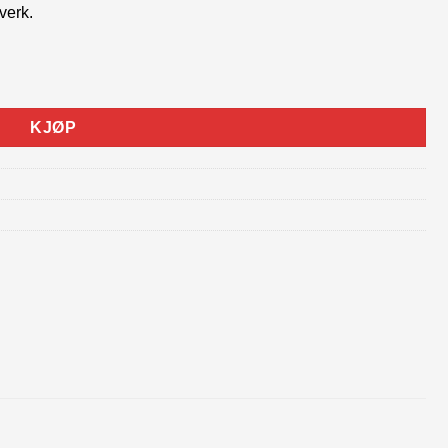
verk.
ledd antall
KJØP