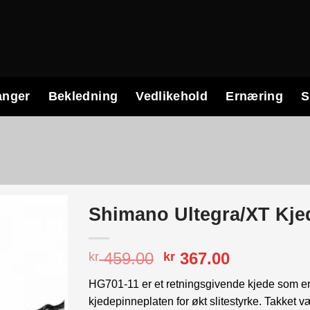
anger
Bekledning
Vedlikehold
Ernæring
S
Shimano Ultegra/XT Kjed
Opprinnelig
Nåværend
459.00
367.00
kr
kr
pris
pris
HG701-11 er et retningsgivende kjede som e
var:
er:
kjedepinneplaten for økt slitestyrke. Takket
kr 459.00.
kr 367.00.