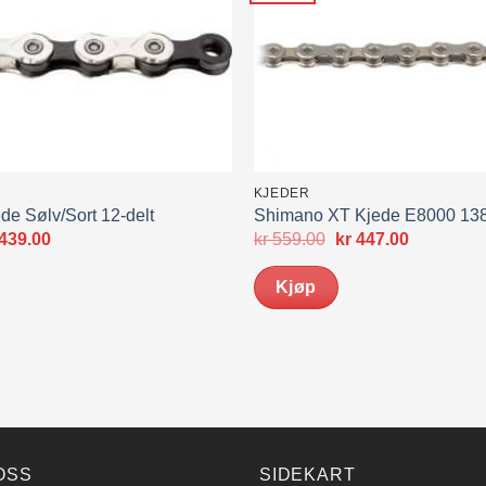
KJEDER
e Sølv/Sort 12-delt
Shimano XT Kjede E8000 13
prinnelig
Nåværende
Opprinnelig
Nåværen
439.00
kr
559.00
kr
447.00
s
pris
pris
pris
:
er:
var:
er:
Kjøp
549.00.
kr 439.00.
kr 559.00.
kr 447.00.
OSS
SIDEKART