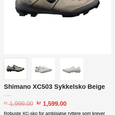
Shimano XC503 Sykkelsko Beige
Opprinnelig
Nåværende
1,999.00
1,599.00
kr
kr
pris
pris
Robuste XC-sko for ambisiøse ryttere som krever