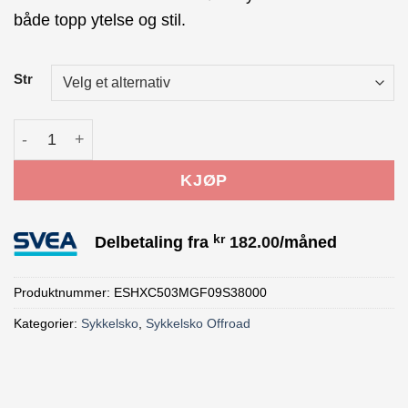
var:
er:
både topp ytelse og stil.
kr 1,999.00.
kr 1,599.00.
Str
Shimano XC503 Sykkelsko Beige antall
KJØP
kr
Delbetaling fra
182.00
/måned
Produktnummer:
ESHXC503MGF09S38000
Kategorier:
Sykkelsko
,
Sykkelsko Offroad