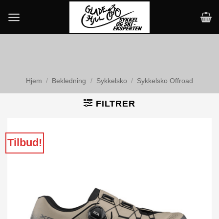
Skip
to
content
Hjem
/
Bekledning
/
Sykkelsko
/
Sykkelsko Offroad
FILTRER
Tilbud!