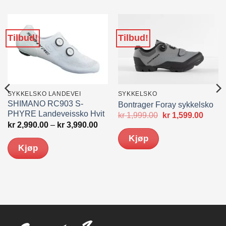
Tilbud!
Tilbud!
SYKKELSKO LANDEVEI
SYKKELSKO
SHIMANO RC903 S-
Bontrager Foray sykkelsko
PHYRE Landeveissko Hvit
Opprinnelig
Nåvæ
kr
1,999.00
kr
1,599.00
pris
pris
ærende
Prisområde:
kr
2,990.00
–
kr
3,990.00
var:
er:
kr 2,990.00
Kjøp
kr 1,999.00.
kr 1,5
til
Kjøp
279.00.
kr 3,990.00
Dette
Dette
produktet
produktet
har
har
flere
flere
varianter.
varianter.
Alternativene
Alternativene