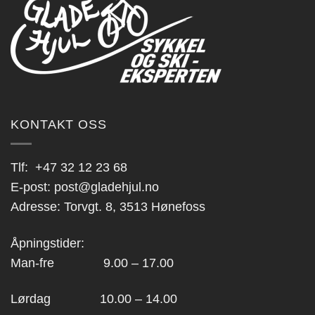
kan
kan
velges
velges
på
på
produktsiden
produktsiden
KONTAKT OSS
Tlf:
+47 32 12 23 68
E-post:
post@gladehjul.no
Adresse: Torvgt. 8, 3513 Hønefoss
Åpningstider:
Man-fre 9.00 – 17.00
Lørdag 10.00 – 14.00