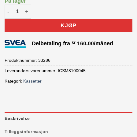
På lager
Shimano XT CS-M8100 kassett 10-45T antall
KJØP
kr
Delbetaling fra
160.00
/måned
Produktnummer:
33286
Leverandørs varenummer: ICSM8100045
Kategori:
Kassetter
Beskrivelse
Tilleggsinformasjon