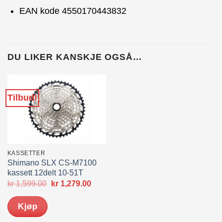
EAN kode 4550170443832
DU LIKER KANSKJE OGSÅ…
Tilbud!
KASSETTER
Shimano SLX CS-M7100
kassett 12delt 10-51T
Opprinnelig
Nåværende
kr
1,599.00
kr
1,279.00
pris
pris
var:
er:
Kjøp
kr 1,599.00.
kr 1,279.00.