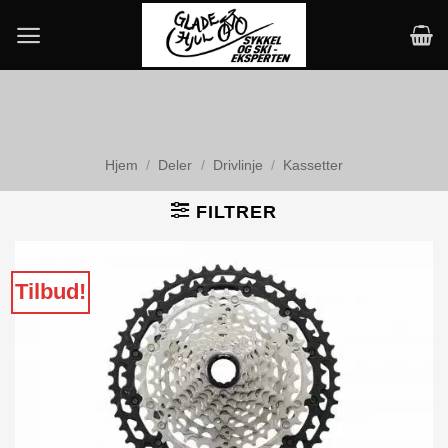
Skip
to
content
Hjem
/
Deler
/
Drivlinje
/
Kassetter
FILTRER
Tilbud!