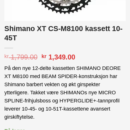
Shimano XT CS-M8100 kassett 10-
45T
Opprinnelig
Nåværende
1,799.00
1,349.00
kr
kr
pris
pris
På den nye 12-delte kassetten SHIMANO DEORE
var:
er:
XT M8100 med BEAM SPIDER-konstruksjon har
kr 1,799.00.
kr 1,349.00.
Shimano barbert vekten og økt girspekter
ytterligere. Takket være SHIMANOs nye MICRO
SPLINE-frihjulsboss og HYPERGLIDE+-tannprofil
leverer 10-45- og 10-51T-kassettene avansert
girskiftytelse.