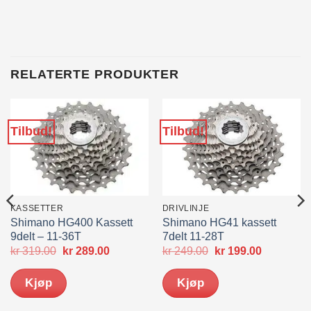
RELATERTE PRODUKTER
Tilbud!
Tilbud!
KASSETTER
DRIVLINJE
Shimano HG400 Kassett
Shimano HG41 kassett
9delt – 11-36T
7delt 11-28T
Opprinnelig
Nåværende
Opprinnelig
Nåværen
kr
319.00
kr
289.00
kr
249.00
kr
199.00
pris
pris
pris
pris
var:
er:
var:
er:
Kjøp
Kjøp
kr 319.00.
kr 289.00.
kr 249.00.
kr 199.00.