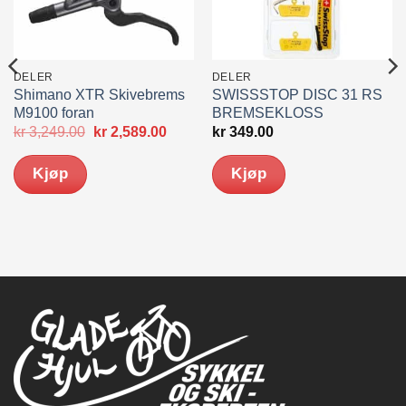
DELER
DELER
Shimano XTR Skivebrems
SWISSSTOP DISC 31 RS
M9100 foran
BREMSEKLOSS
Opprinnelig
Nåværende
kr
3,249.00
kr
2,589.00
kr
349.00
pris
pris
var:
er:
Kjøp
Kjøp
kr 3,249.00.
kr 2,589.00.