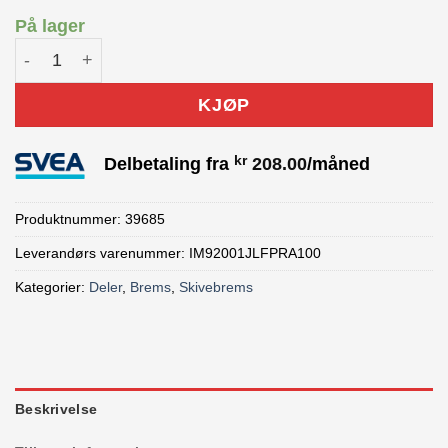
På lager
Shimano XTR BL-M9200 skivebrems front antall
KJØP
kr
Delbetaling fra
208.00
/måned
Produktnummer:
39685
Leverandørs varenummer: IM92001JLFPRA100
Kategorier:
Deler
,
Brems
,
Skivebrems
Beskrivelse