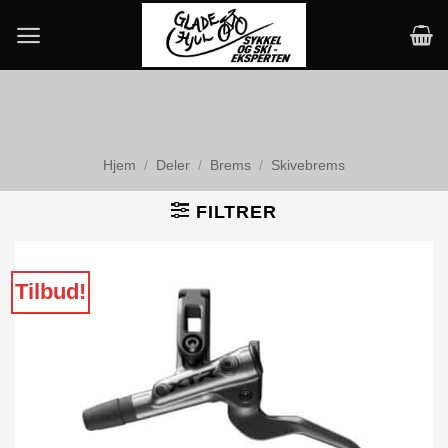
Skip
to
content
Hjem
/
Deler
/
Brems
/
Skivebrems
FILTRER
Tilbud!