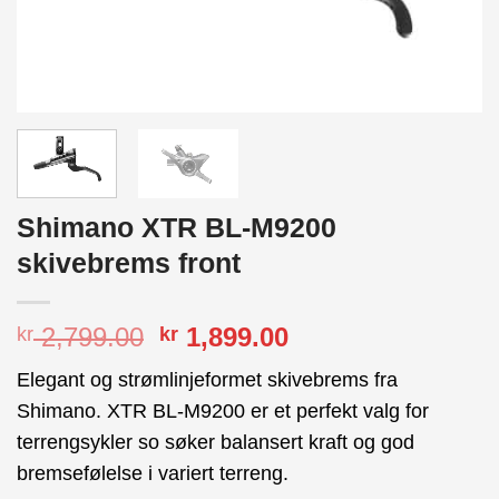
Shimano XTR BL-M9200
skivebrems front
Opprinnelig
Nåværende
2,799.00
1,899.00
kr
kr
pris
pris
Elegant og strømlinjeformet skivebrems fra
var:
er:
Shimano. XTR BL-M9200 er et perfekt valg for
kr 2,799.00.
kr 1,899.00.
terrengsykler so søker balansert kraft og god
bremsefølelse i variert terreng.