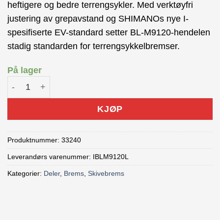
heftigere og bedre terrengsykler. Med verktøyfri
justering av grepavstand og SHIMANOs nye I-
spesifiserte EV-standard setter BL-M9120-hendelen
stadig standarden for terrengsykkelbremser.
På lager
Shimano XTR M9120 Bremsehendel front antall
KJØP
Produktnummer:
33240
Leverandørs varenummer: IBLM9120L
Kategorier:
Deler
,
Brems
,
Skivebrems