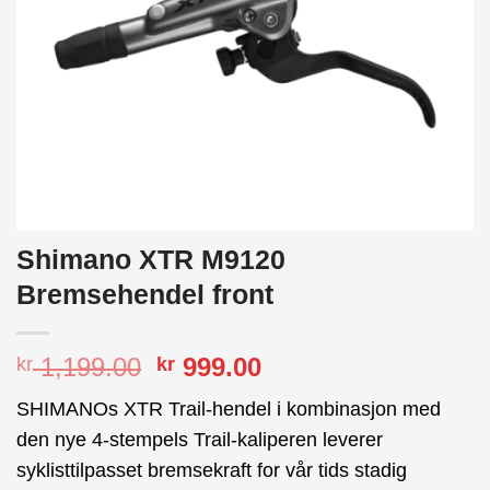
Shimano XTR M9120
Bremsehendel front
Opprinnelig
Nåværende
1,199.00
999.00
kr
kr
pris
pris
SHIMANOs XTR Trail-hendel i kombinasjon med
var:
er:
den nye 4-stempels Trail-kaliperen leverer
kr 1,199.00.
kr 999.00.
syklisttilpasset bremsekraft for vår tids stadig