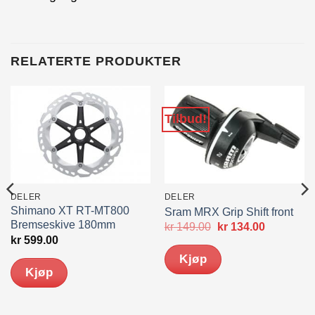
RELATERTE PRODUKTER
Tilbud!
DELER
DELER
Shimano XT RT-MT800
Sram MRX Grip Shift front
Bremseskive 180mm
Opprinnelig
Nåværen
kr
149.00
kr
134.00
pris
pris
kr
599.00
var:
er:
Kjøp
kr 149.00.
kr 134.00.
Kjøp