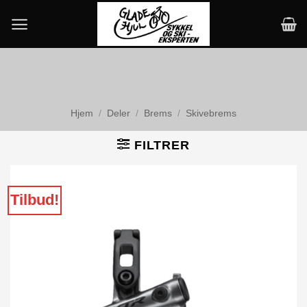
Skip
to
content
Hjem
/
Deler
/
Brems
/
Skivebrems
FILTRER
Tilbud!