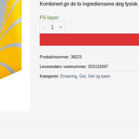
Kombinert gir de to ingrediensene deg fysisk 
På lager
SIS Go Energy + Caffeine Gel Cola 30 stk anta
Produktnummer:
39223
Leverandørs varenummer: SIS131047
Kategorier:
Ernæring
,
Gel
,
Gel og barer