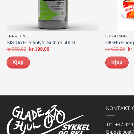
ERNÆRING
ERNÆRING
SIS Go Electrolyte Solbær 500G
HIGH5 Energ
Opprinnelig
Nåværende
Op
kr
259.00
kr
199.00
kr
420.00
kr
pris
pris
pri
var:
er:
var
Kjøp
Kjøp
kr 259.00.
kr 199.00.
kr 
KONTAKT 
Tlf:
+47 32 1
E-post:
post@