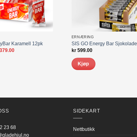
ERNÆRING
yBar Karamell 12pk
SIS GO Energy Bar Sjokolade
prinnelig
Nåværende
379.00
kr
599.00
s
pris
:
er:
Kjøp
420.00.
kr 379.00.
OSS
SIDEKART
2 23 68
Nettbutikk
gladehjul.no