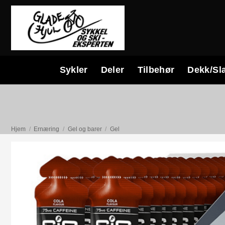
Skip
to
content
Sykler
Deler
Tilbehør
Dekk/Sl
Hjem
/
Ernæring
/
Gel og barer
/
Gel