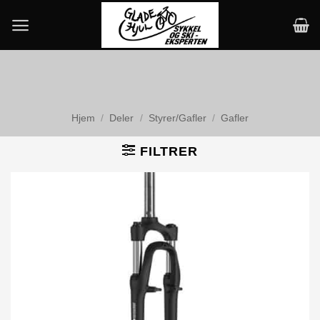
Skip
to
content
Hjem
/
Deler
/
Styrer/Gafler
/
Gafler
FILTRER