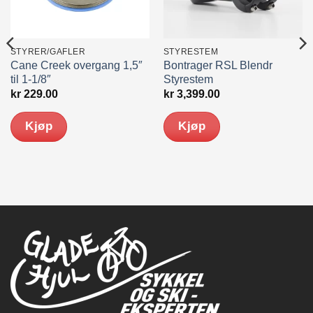
STYRER/GAFLER
STYRESTEM
Cane Creek overgang 1,5″
Bontrager RSL Blendr
til 1-1/8″
Styrestem
kr
229.00
kr
3,399.00
Kjøp
Kjøp
Dette
produktet
har
flere
varianter.
Alternativene
kan
velges
på
produktsiden