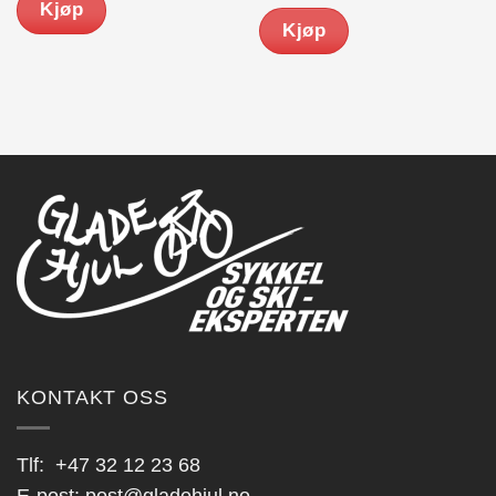
Kjøp
kr 289.00.
kr 231.00.
var:
er:
Kjøp
kr 539.00.
kr 431.00.
KONTAKT OSS
Tlf:
+47 32 12 23 68