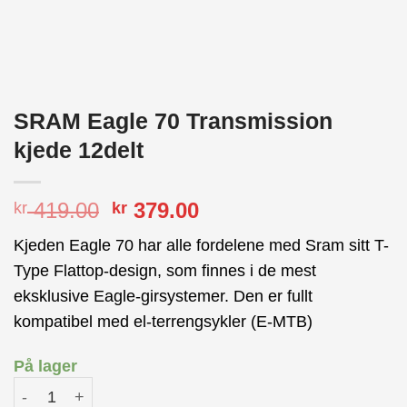
SRAM Eagle 70 Transmission
kjede 12delt
Opprinnelig
Nåværende
419.00
379.00
kr
kr
pris
pris
Kjeden Eagle 70 har alle fordelene med Sram sitt T-
var:
er:
Type Flattop-design, som finnes i de mest
kr 419.00.
kr 379.00.
eksklusive Eagle-girsystemer. Den er fullt
kompatibel med el-terrengsykler (E-MTB)
På lager
SRAM Eagle 70 Transmission kjede 12delt antall