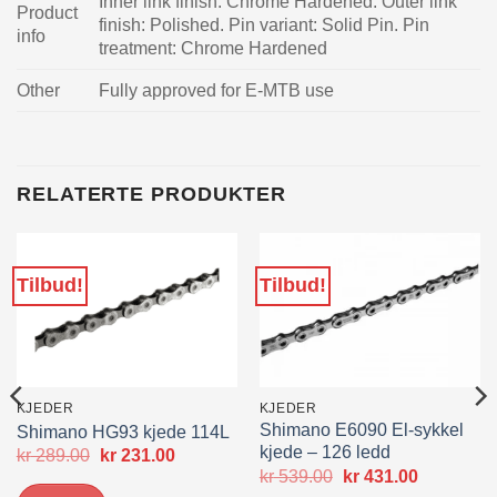
Inner link finish: Chrome Hardened. Outer link
Product
finish: Polished. Pin variant: Solid Pin. Pin
info
treatment: Chrome Hardened
Other
Fully approved for E-MTB use
RELATERTE PRODUKTER
Tilbud!
Tilbud!
KJEDER
KJEDER
Shimano E6090 El-sykkel
Shimano HG93 kjede 114L
kjede – 126 ledd
Opprinnelig
Nåværende
kr
289.00
kr
231.00
pris
pris
Opprinnelig
Nåværen
kr
539.00
kr
431.00
var:
er:
pris
pris