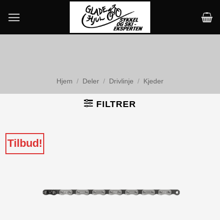
Skip
to
content
Hjem
/
Deler
/
Drivlinje
/
Kjeder
FILTRER
Tilbud!