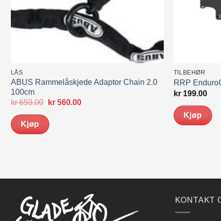
LÅS
TILBEHØR
ABUS Rammelåskjede Adaptor Chain 2.0
RRP EnduroG
100cm
kr
199.00
Opprinnelig
Nåværende
kr
659.00
kr
560.00
pris
pris
Kjøp
var:
er:
Kjøp
kr 659.00.
kr 560.00.
KONTAKT 