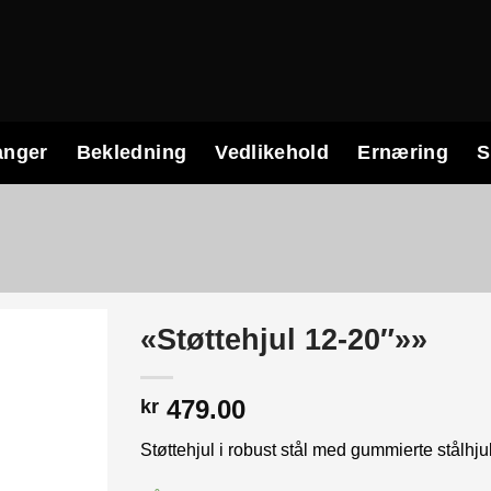
anger
Bekledning
Vedlikehold
Ernæring
S
«Støttehjul 12-20″»»
479.00
kr
Støttehjul i robust stål med gummierte stålhju