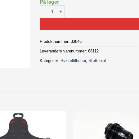
På lager
"Støttehjul 12-20""" antall
Produktnummer:
33846
Leverandørs varenummer: 68112
Kategorier:
Sykkeltilbehør
,
Støttehjul