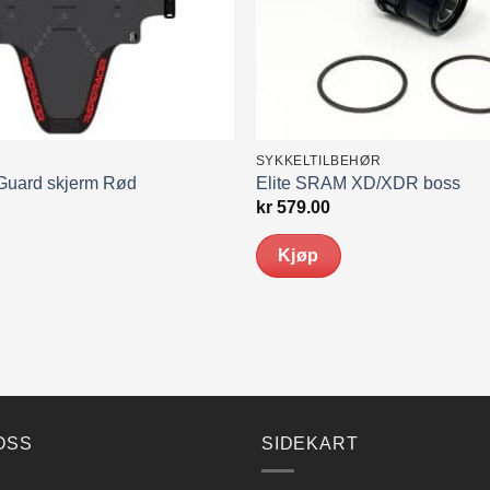
SYKKELTILBEHØR
uard skjerm Rød
Elite SRAM XD/XDR boss
kr
579.00
Kjøp
OSS
SIDEKART