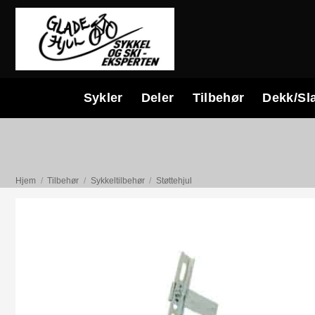
Skip
to
content
Sykler
Deler
Tilbehør
Dekk/Sl
Hjem
/
Tilbehør
/
Sykkeltilbehør
/
Støttehjul