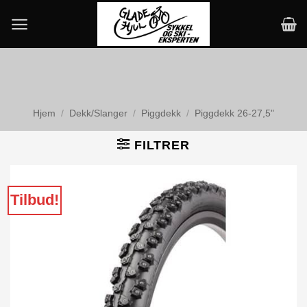
Skip
to
content
Hjem
/
Dekk/Slanger
/
Piggdekk
/
Piggdekk 26-27,5"
FILTRER
Tilbud!