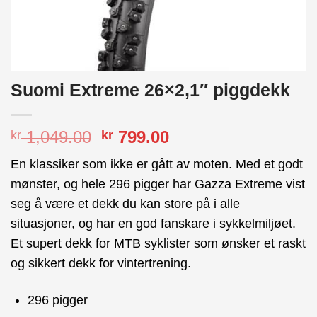
Suomi Extreme 26×2,1″ piggdekk
Opprinnelig
Nåværende
1,049.00
799.00
kr
kr
pris
pris
En klassiker som ikke er gått av moten. Med et godt
var:
er:
mønster, og hele 296 pigger har Gazza Extreme vist
kr 1,049.00.
kr 799.00.
seg å være et dekk du kan store på i alle
situasjoner, og har en god fanskare i sykkelmiljøet.
Et supert dekk for MTB syklister som ønsker et raskt
og sikkert dekk for vintertrening.
296 pigger