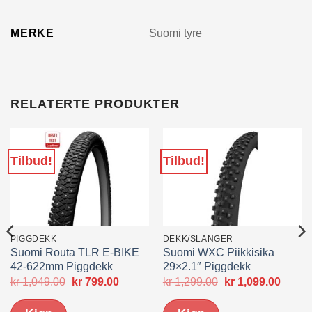
MERKE
Suomi tyre
RELATERTE PRODUKTER
Tilbud!
Tilbud!
PIGGDEKK
DEKK/SLANGER
Suomi Routa TLR E-BIKE
Suomi WXC Piikkisika
42-622mm Piggdekk
29×2.1″ Piggdekk
nde
Opprinnelig
Nåværende
Opprinnelig
Nåvæ
kr
1,049.00
kr
799.00
kr
1,299.00
kr
1,099.00
pris
pris
pris
pris
var:
er:
var:
er: