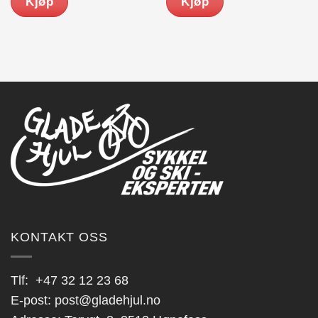
Kjøp
Kjøp
0.
kr 1,049.00.
kr 799.00.
kr 1,299.00.
kr 1,0
KONTAKT OSS
Tlf:
+47 32 12 23 68
E-post:
post@gladehjul.no