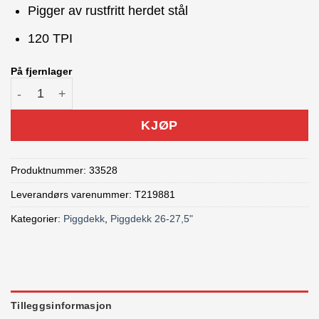
Pigger av rustfritt herdet stål
120 TPI
På fjernlager
Suomi Extreme 26x2,1" piggdekk antall
KJØP
Produktnummer:
33528
Leverandørs varenummer: T219881
Kategorier:
Piggdekk
,
Piggdekk 26-27,5"
Tilleggsinformasjon