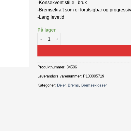
-Konsekvent stille i bruk
-Bremsekraft som er forutsigbar og progressi
-Lang levetid
På lager
SWISSSTOP DISC 31 RS BREMSEKLOSS anta
Produktnummer:
34506
Leverandørs varenummer: P100005719
Kategorier:
Deler
,
Brems
,
Bremseklosser