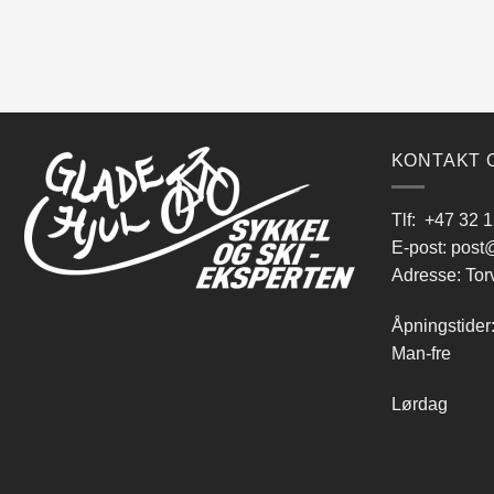
KONTAKT 
Tlf:
+47 32 1
E-post:
post@
Adresse: Tor
Åpningstider
Man-fre 9
Lørdag 10