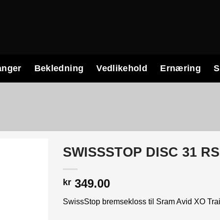
anger
Bekledning
Vedlikehold
Ernæring
S
SWISSSTOP DISC 31 R
349.00
kr
SwissStop bremsekloss til Sram Avid XO Trail, 