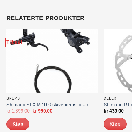
RELATERTE PRODUKTER
Tilbud!
BREMS
DELER
Shimano SLX M7100 skivebrems foran
Shimano RT7
Opprinnelig
Nåværende
kr
1,399.00
kr
990.00
kr
439.00
pris
pris
var:
er:
Kjøp
Kjøp
kr 1,399.00.
kr 990.00.