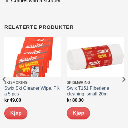
Comes with a scraper.
RELATERTE PRODUKTER
SKISMØRING
SKISMØRING
Swix Ski Cleaner Wipe, PK
Swix T151 Fiberlene
a 5 pcs
cleaning, small 20m
kr
49.00
kr
80.00
Kjøp
Kjøp