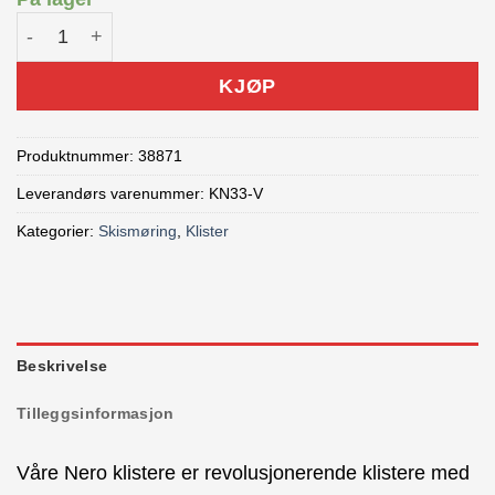
Swix KN33 Nero Universal Klister antall
KJØP
Produktnummer:
38871
Leverandørs varenummer: KN33-V
Kategorier:
Skismøring
,
Klister
Beskrivelse
Tilleggsinformasjon
Våre Nero klistere er revolusjonerende klistere med