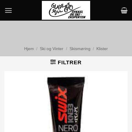
Skip
to
content
Hjem
/
Ski og Vinter
/
Skismøring
/
Klister
FILTRER