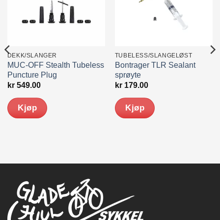
DEKK/SLANGER
TUBELESS/SLANGELØST
MUC-OFF Stealth Tubeless
Bontrager TLR Sealant
Puncture Plug
sprøyte
kr
549.00
kr
179.00
Kjøp
Kjøp