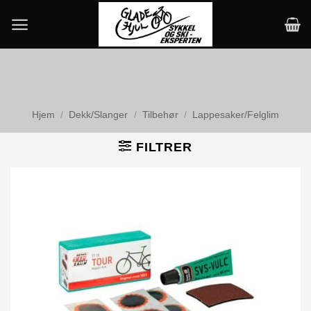
Skip
to
content
Hjem
/
Dekk/Slanger
/
Tilbehør
/
Lappesaker/Felglim
FILTRER