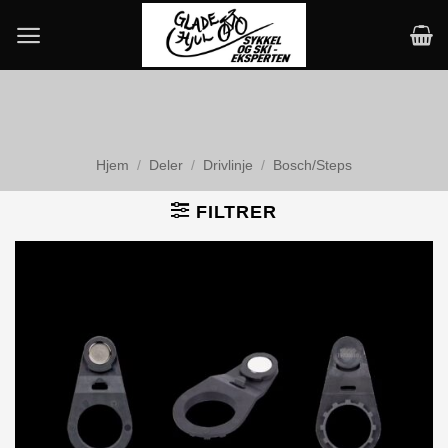
Skip
to
content
Hjem
/
Deler
/
Drivlinje
/
Bosch/Steps
FILTRER