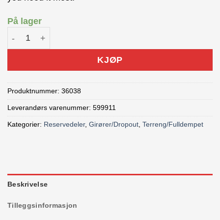
På lager
Trek ABP Universal Derailleur Hardware Kit antall
KJØP
Produktnummer:
36038
Leverandørs varenummer: 599911
Kategorier:
Reservedeler
,
Girører/Dropout
,
Terreng/Fulldempet
Beskrivelse
Tilleggsinformasjon