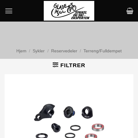
Skip
to
content
Hjem
/
Sykler
/
Reservedeler
/
Terreng/Fulldempet
FILTRER