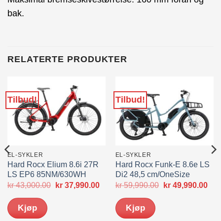
bak.
RELATERTE PRODUKTER
Tilbud!
Tilbud!
EL-SYKLER
EL-SYKLER
Hard Rocx Elium 8.6i 27R
Hard Rocx Funk-E 8.6e LS
LS EP6 85NM/630WH
Di2 48,5 cm/OneSize
Opprinnelig
Nåværende
Opprinnelig
Nåv
kr
43,000.00
kr
37,990.00
kr
59,990.00
kr
49,990.00
pris
pris
pris
pris
var:
er:
var:
er:
Kjøp
Kjøp
kr 43,000.00.
kr 37,990.00.
kr 59,990.00.
kr 4