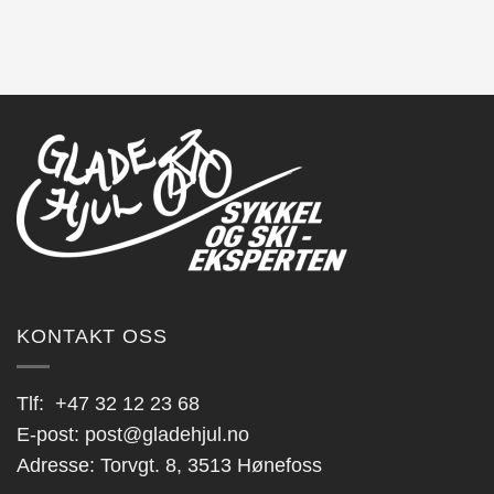
Dette
produktet
har
flere
varianter.
Alternativene
kan
velges
på
produktsiden
KONTAKT OSS
Tlf:
+47 32 12 23 68
E-post:
post@gladehjul.no
Adresse: Torvgt. 8, 3513 Hønefoss