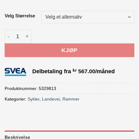
Velg Størrelse
Trek Crockett Disc rammesett antall
KJØP
kr
Delbetaling fra
567.00
/måned
Produktnummer:
5329813
Kategorier:
Sykler
,
Landevei
,
Rammer
Beskrivelse