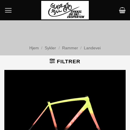
Skip
to
content
Hjem
/
Sykler
/
Rammer
/
Landevei
FILTRER