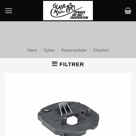
Skip
to
content
Hjem
/
Sykler
/
Reservedeler
/
Elsykkel
FILTRER