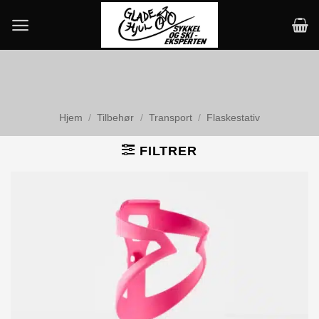
Skip
to
content
Hjem
/
Tilbehør
/
Transport
/
Flaskestativ
FILTRER