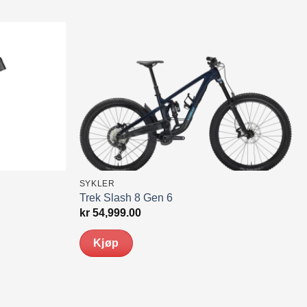
SYKLER
Trek Slash 8 Gen 6
kr
54,999.00
Kjøp
Dette
produktet
har