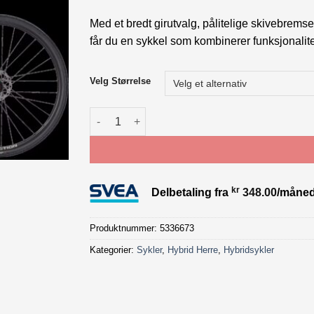
Med et bredt girutvalg, pålitelige skivebremse
får du en sykkel som kombinerer funksjonalitet,
Velg Størrelse
Trek FX 2 Stepover Gen 4 antall
kr
Delbetaling fra
348.00
/måne
Produktnummer:
5336673
Kategorier:
Sykler
,
Hybrid Herre
,
Hybridsykler