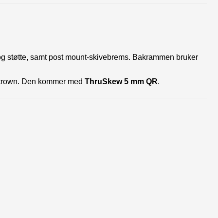
 og støtte, samt post mount-skivebrems. Bakrammen bruker
-crown. Den kommer med
ThruSkew 5 mm QR
.