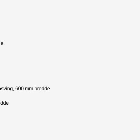
de
psving, 600 mm bredde
edde