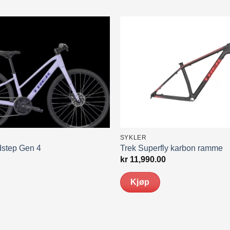
SYKLER
dstep Gen 4
Trek Superfly karbon ramme
kr
11,990.00
Kjøp
Dette
produktet
har