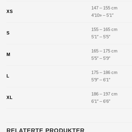
147 – 155 cm
XS
4’10» – 5’1″
155 – 165 cm
S
5’1″ – 5’5″
165 – 175 cm
M
5’5″ – 5’9″
175 – 186 cm
L
5’9″ – 6’1″
186 – 197 cm
XL
6’1″ – 6’6″
RELATERTE PRODUKTER