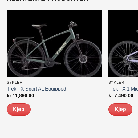
SYKLER
SYKLER
Trek FX Sport AL Equipped
Trek FX 1 Mi
kr
11,890.00
kr
7,490.00
Kjøp
Kjøp
Dette
Dette
produktet
produktet
har
har