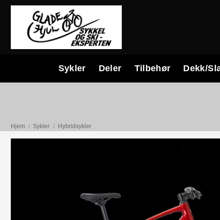
Skip
to
content
Sykler
Deler
Tilbehør
Dekk/Sl
Hjem
/
Sykler
/
Hybridsykler