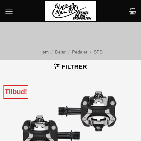
Skip
to
content
Hjem
/
Deler
/
Pedaler
/
SPD
FILTRER
Tilbud!