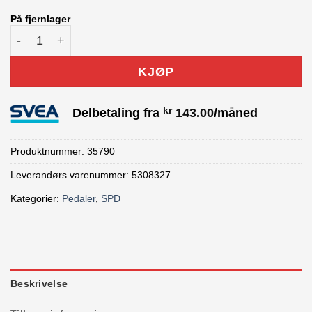
På fjernlager
Trek Kovee Pro Carbon Pedal antall
KJØP
kr
Delbetaling fra
143.00
/måned
Produktnummer:
35790
Leverandørs varenummer: 5308327
Kategorier:
Pedaler
,
SPD
Beskrivelse