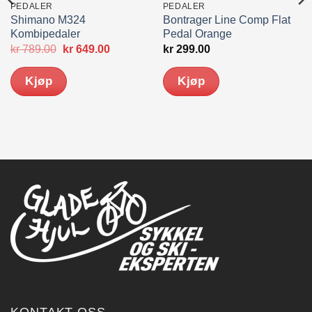
PEDALER
PEDALER
Shimano M324
Bontrager Line Comp Flat
Kombipedaler
Pedal Orange
nde
Opprinnelig
Nåværende
kr
789.00
kr
649.00
kr
299.00
pris
pris
var:
er:
Kjøp
Kjøp
0.
kr 789.00.
kr 649.00.