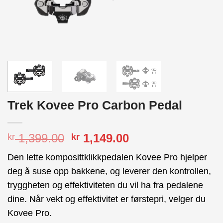
Trek Kovee Pro Carbon Pedal
Opprinnelig
Nåværende
1,399.00
1,149.00
kr
kr
pris
pris
Den lette komposittklikkpedalen Kovee Pro hjelper
var:
er:
deg å suse opp bakkene, og leverer den kontrollen,
kr 1,399.00.
kr 1,149.00.
tryggheten og effektiviteten du vil ha fra pedalene
dine. Når vekt og effektivitet er førstepri, velger du
Kovee Pro.