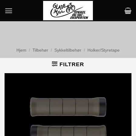
Skip
to
content
Hjem
/
Tilbehør
/
Sykkeltilbehør
/
Holker/Styretape
FILTRER