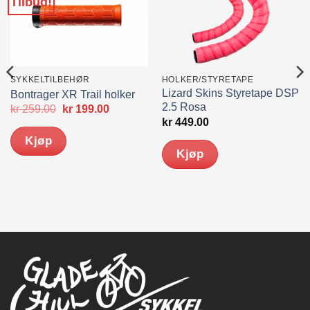
Tilbud!
SYKKELTILBEHØR
HOLKER/STYRETAPE
Lizard Skins Styretape DSP
Bontrager XR Trail holker
2.5 Rosa
Opprinnelig
Nåværende
kr
259.00
kr
199.00
pris
pris
kr
449.00
var:
er:
Kjøp
kr 259.00.
kr 199.00.
Kjøp