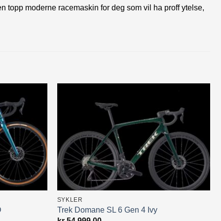
en topp moderne racemaskin for deg som vil ha proff ytelse,
SYKLER
D
Trek Domane SL 6 Gen 4 Ivy
kr
54,999.00