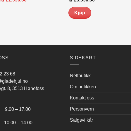
pris
pris
var:
er:
Kjøp
kr 24,990.00.
kr 22,990.00.
Dette
produktet
har
flere
varianter.
Alternativene
OSS
SIDEKART
kan
velges
2 23 68
Nettbutikk
på
gladehjul.no
produktsiden
Om butikken
vgt. 8, 3513 Hønefoss
Kontakt oss
:
Personvern
.00 – 17.00
Salgsvilkår
.00 – 14.00