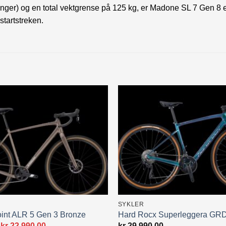
langer) og en total vektgrense på 125 kg, er Madone SL 7 Gen 8 
startstreken.
SYKLER
int ALR 5 Gen 3 Bronze
Hard Rocx Superleggera GR
Opprinnelig
Nåværende
kr
22,990.00
kr
29,990.00