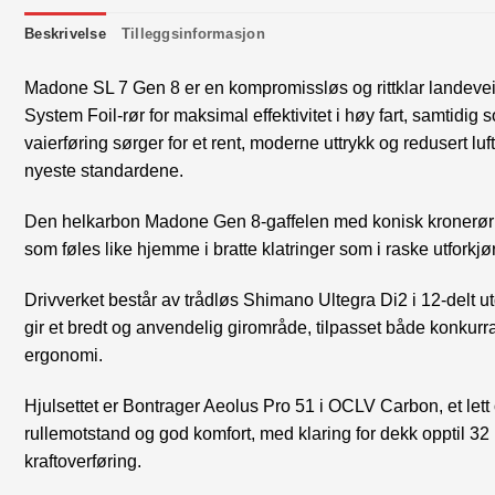
Beskrivelse
Tilleggsinformasjon
Madone SL 7 Gen 8 er en kompromissløs og rittklar landev
System Foil-rør for maksimal effektivitet i høy fart, samtid
vaierføring sørger for et rent, moderne uttrykk og redusert
nyeste standardene.
Den helkarbon Madone Gen 8-gaffelen med konisk kronerør gir
som føles like hjemme i bratte klatringer som i raske utforkjø
Drivverket består av trådløs Shimano Ultegra Di2 i 12-delt u
gir et bredt og anvendelig girområde, tilpasset både konkurr
ergonomi.
Hjulsettet er Bontrager Aeolus Pro 51 i OCLV Carbon, et let
rullemotstand og god komfort, med klaring for dekk opptil 32 
kraftoverføring.