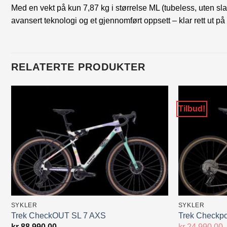
Med en vekt på kun 7,87 kg i størrelse ML (tubeless, uten s
avansert teknologi og et gjennomført oppsett – klar rett ut på 
RELATERTE PRODUKTER
Tilbud!
SYKLER
SYKLER
Trek CheckOUT SL 7 AXS
Trek Checkpo
kr
88,990.00
kr
24,990.00