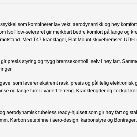
eissykkel som kombinerer lav vekt, aerodynamikk og høy komfo
ig som IsoFlow-seterøret gir merkbart bedre komfort på lange og
 luftmotstand. Med T47-kranklager, Flat Mount-skivebremser, UD
 presis styring og trygg bremsekontroll, selv i høy fart. Samme
ringer.
tgave, som leverer ekstremt rask, presis og pålitelig elektronis
anse og lange turer i variert terreng. Kranklengder og cockpit-k
t og aerodynamisk tubeless ready-hjulsett som gir høy fart og s
mm. Karbon setepinne i aero-design, karbonstyre og Bontrager Aeol