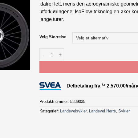
klatrer lett, mens den aerodynamiske geometrie
utforkjøringene. IsoFlow-teknologien øker kom
lange turer.
Velg Størrelse
Trek Madone SL 7 Gen 8 White antall
kr
Delbetaling fra
2,570.00
/mån
Produktnummer:
5339035
Kategorier:
Landeveisykler
,
Landevei Herre
,
Sykler