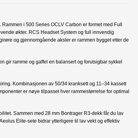
rt. Rammen i 500 Series OCLV Carbon er formet med Full
 krevende økter. RCS Headset System og full innvendig
H-girøre og gjennomgående aksler er rammen bygget etter de
n gir ramme og gaffel en balansert og forutsigbar sykkel
k giring. Kombinasjonen av 50/34 kranksett og 11–34 kassett
omponenter er nøye tilpasset hver rammestørrelse for optimal
tabilitet. Sammen med 28 mm Bontrager R3-dekk får du lav
us Elite-sete bidrar ytterligere til lav vekt og effektiv