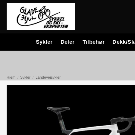
Skip
to
content
Sykler
Deler
Tilbehør
Dekk/Sl
Hjem
/
Sykler
/
Landeveisykler