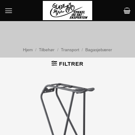
Skip
to
content
Hjem
/
Tilbehør
/
Transport
/
Bagasjebærer
FILTRER