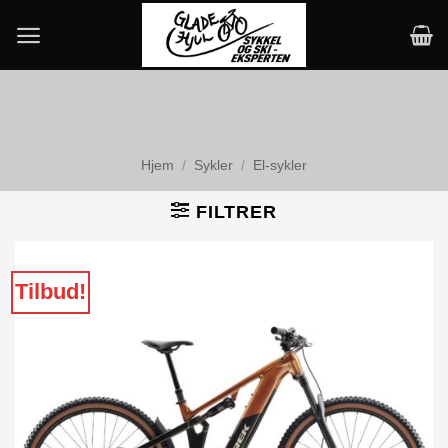
Skip
to
content
Hjem
/
Sykler
/
El-sykler
FILTRER
Tilbud!