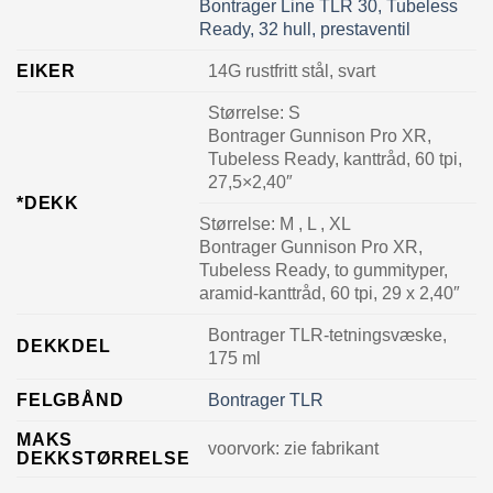
Bontrager Line TLR 30, Tubeless
Ready, 32 hull, prestaventil
EIKER
14G rustfritt stål, svart
Størrelse:
S
Bontrager Gunnison Pro XR,
Tubeless Ready, kanttråd, 60 tpi,
27,5×2,40″
*DEKK
Størrelse:
M , L , XL
Bontrager Gunnison Pro XR,
Tubeless Ready, to gummityper,
aramid-kanttråd, 60 tpi, 29 x 2,40″
Bontrager TLR-tetningsvæske,
DEKKDEL
175 ml
FELGBÅND
Bontrager TLR
MAKS
voorvork: zie fabrikant
DEKKSTØRRELSE