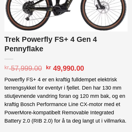
Trek Powerfly FS+ 4 Gen 4
Pennyflake
Opprinnelig
Nåværende
57,999.00
49,990.00
kr
kr
pris
pris
Powerfly FS+ 4 er en kraftig fulldempet elektrisk
var:
er:
terrengsykkel for eventyr i fjellet. Den har 130 mm
kr 57,999.00.
kr 49,990.00.
stiutjevnende vandring foran og 120 mm bak, og en
kraftig Bosch Performance Line CX-motor med et
PowerMore-kompatibelt Removable Integrated
Battery 2.0 (RIB 2.0) for å ta deg langt ut i villmarka.