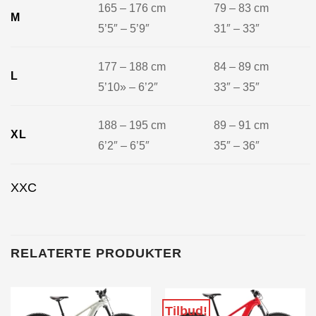
165 – 176 cm
79 – 83 cm
M
5’5″ – 5’9″
31″ – 33″
177 – 188 cm
84 – 89 cm
L
5’10» – 6’2″
33″ – 35″
188 – 195 cm
89 – 91 cm
XL
6’2″ – 6’5″
35″ – 36″
XXC
RELATERTE PRODUKTER
Tilbud!