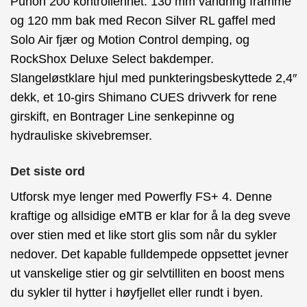
Purion 200 kontrollenhet. 130 mm vandring framme
og 120 mm bak med Recon Silver RL gaffel med
Solo Air fjær og Motion Control demping, og
RockShox Deluxe Select bakdemper.
Slangeløstklare hjul med punkteringsbeskyttede 2,4″
dekk, et 10-girs Shimano CUES drivverk for rene
girskift, en Bontrager Line senkepinne og
hydrauliske skivebremser.
Det siste ord
Utforsk mye lenger med Powerfly FS+ 4. Denne
kraftige og allsidige eMTB er klar for å la deg sveve
over stien med et like stort glis som når du sykler
nedover. Det kapable fulldempede oppsettet jevner
ut vanskelige stier og gir selvtilliten en boost mens
du sykler til hytter i høyfjellet eller rundt i byen.