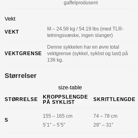
gaffelprodusent
Vekt
M – 24.58 kg / 54.19 lbs (med TLR-
VEKT
tetningsvæske, ingen slanger)
Denne sykkelen har en øvre total
VEKTGRENSE
vektgrense (sykkel, syklist og last) på
136 kg.
Størrelser
size-table
KROPPSLENGDE
STØRRELSE
SKRITTLENGDE
PÅ SYKLIST
155 – 165 cm
74 – 78 cm
S
5’1″ – 5’5″
29″ – 31″