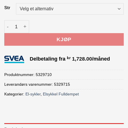
Str
Trek Powerfly FS+ 4 Gen 4 Pennyflake antall
KJØP
kr
Delbetaling fra
1,728.00
/måned
Produktnummer:
5329710
Leverandørs varenummer: 5329715
Kategorier:
El-sykler
,
Elsykkel Fulldempet