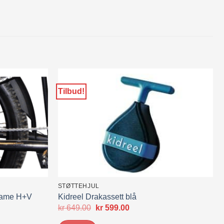
Tilbud!
STØTTEHJUL
Dame H+V
Kidreel Drakassett blå
Opprinnelig
Nåværende
kr
649.00
kr
599.00
pris
pris
var:
er: