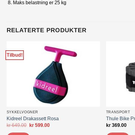
Maks belastning er 25 kg
RELATERTE PRODUKTER
Tilbud!
SYKKELVOGNER
TRANSPORT
Kidreel Drakassett Rosa
Thule Bike Pr
Opprinnelig
Nåværende
kr
649.00
kr
599.00
kr
369.00
pris
pris
var:
er: