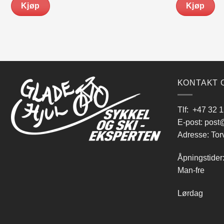
Kjøp
Kjøp
kr 649.00.
kr 599.00.
KONTAKT 
Tlf:
+47 32 1
E-post:
post@
Adresse: Tor
Åpningstider
Man-fre 9
Lørdag 10