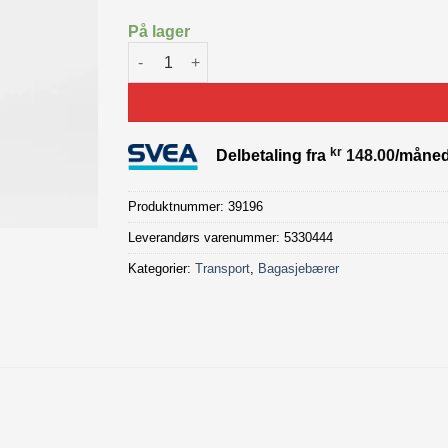
På lager
Trek Powerfly+ MIK Rear Rack antall
kr
Delbetaling fra
148.00
/måne
Produktnummer:
39196
Leverandørs varenummer: 5330444
Kategorier:
Transport
,
Bagasjebærer