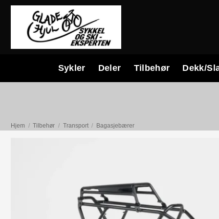
Skip
to
content
Sykler
Deler
Tilbehør
Dekk/Sl
Hjem
/
Tilbehør
/
Transport
/
Bagasjebærer