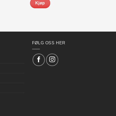
Kjøp
kr 649.00.
kr 599.00.
FØLG OSS HER