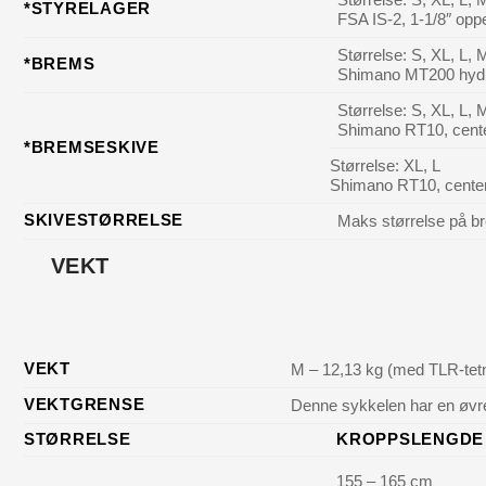
*STYRELAGER
FSA IS-2, 1-1/8″ opp
Størrelse: S, XL, L,
*BREMS
Shimano MT200 hydr
Størrelse: S, XL, L,
Shimano RT10, cent
*BREMSESKIVE
Størrelse: XL, L
Shimano RT10, cente
SKIVESTØRRELSE
Maks størrelse på b
VEKT
VEKT
M – 12,13 kg (med TLR-tetn
VEKTGRENSE
Denne sykkelen har en øvre 
STØRRELSE
KROPPSLENGDE 
155 – 165 cm