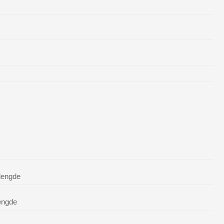
lengde
engde