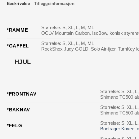
Beskrivelse
Tilleggsinformasjon
Størrelse: S, XL, L, M, ML
*RAMME
OCLV Mountain Carbon, IsoBow, konisk styrerør,
Størrelse: S, XL, L, M, ML
*GAFFEL
RockShox Judy GOLD, Solo Air-fjær, TurnKey lo
HJUL
Størrelse: S, XL, L
*FRONTNAV
Shimano TC500 alu
Størrelse: S, XL, L
*BAKNAV
Shimano TC500 alu
Størrelse: S, XL, L
*FELG
Bontrager Kovee, d
Størrelse: S, XL, L