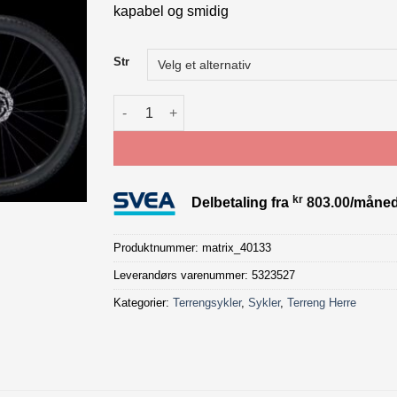
kapabel og smidig
Str
Trek Procaliber 9.5 Gen 3 Blue antall
kr
Delbetaling fra
803.00
/måne
Produktnummer:
matrix_40133
Leverandørs varenummer: 5323527
Kategorier:
Terrengsykler
,
Sykler
,
Terreng Herre