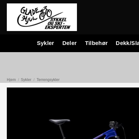
Skip
to
content
Sykler
Deler
Tilbehør
Dekk/Sl
Hjem
/
Sykler
/
Terrengsykler