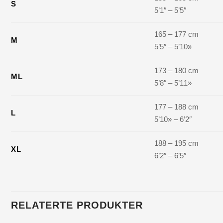
S
5’1″ – 5’5″
165 – 177 cm
M
5’5″ – 5’10»
173 – 180 cm
ML
5’8″ – 5’11»
177 – 188 cm
L
5’10» – 6’2″
188 – 195 cm
XL
6’2″ – 6’5″
RELATERTE PRODUKTER