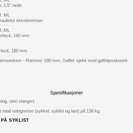
e, 1,5″ nede
 M, ML
auliske skivebremser
 M, ML
erlock, 160 mm
rlock, 180 mm
remseskive – Ramme: 180 mm, Gaffel: sjekk med gaffelprodusent
Spesifikasjoner
ing, uten slanger)
total vektgrense (sykkel, syklist og last) på 136 kg.
PÅ SYKLIST