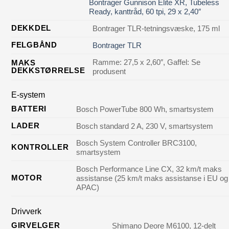
Bontrager Gunnison Elite XR, Tubeless
Ready, kanttråd, 60 tpi, 29 x 2,40″
DEKKDEL
Bontrager TLR-tetningsvæske, 175 ml
FELGBÅND
Bontrager TLR
Ramme: 27,5 x 2,60″, Gaffel: Se
MAKS
DEKKSTØRRELSE
produsent
E-system
BATTERI
Bosch PowerTube 800 Wh, smartsystem
LADER
Bosch standard 2 A, 230 V, smartsystem
Bosch System Controller BRC3100,
KONTROLLER
smartsystem
Bosch Performance Line CX, 32 km/t maks
MOTOR
assistanse (25 km/t maks assistanse i EU og
APAC)
Drivverk
GIRVELGER
Shimano Deore M6100, 12-delt