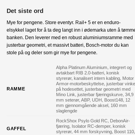
Det siste ord
Mye for pengene. Store eventyr. Rail+ 5 er en enduro-
elsykkel laget for å ta deg langt inn i ødemarka uten å tømm
banken. Den leverer med en robust aluminiumsramme med
justerbar geometri, et massivt batteri, Bosch-motor du kan
stole på og deler som gir mye for pengene.
Alpha Platinum Aluminium, integrert og
avtakbart RIB 2.0-batteri, konisk
styrerør, kanalisert intern kabling, Motor
Armor-motorbeskyttelse, justerbar vinke
RAMME
på hodesettet, justerbar geometri med
Mino Link, justerbar fjæringskurve, 34,9
mm seterør, ABP, UDH, Boost148, 12
mm gjennomgående aksel, 160 mm
slaglengde
RockShox Psylo Gold RC, DebonAir-
fjæring, Isolator RC-demper, konisk
GAFFEL
styrerør, 44 mm forskyvning, Boost 110