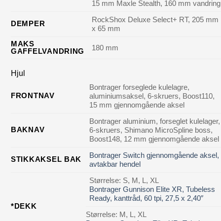
15 mm Maxle Stealth, 160 mm vandring
RockShox Deluxe Select+ RT, 205 mm
DEMPER
x 65 mm
MAKS
180 mm
GAFFELVANDRING
Hjul
Bontrager forseglede kulelagre,
FRONTNAV
aluminiumsaksel, 6-skruers, Boost110,
15 mm gjennomgående aksel
Bontrager aluminium, forseglet kulelager,
BAKNAV
6-skruers, Shimano MicroSpline boss,
Boost148, 12 mm gjennomgående aksel
Bontrager Switch gjennomgående aksel,
STIKKAKSEL BAK
avtakbar hendel
Størrelse:
S, M, L, XL
Bontrager Gunnison Elite XR, Tubeless
Ready, kanttråd, 60 tpi, 27,5 x 2,40″
*DEKK
Størrelse:
M, L, XL