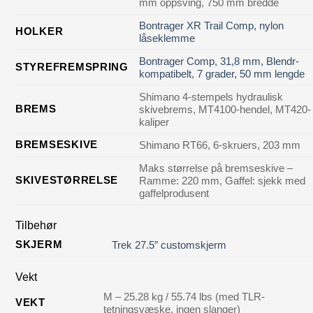
mm oppsving, 750 mm bredde
Bontrager XR Trail Comp, nylon
HOLKER
låseklemme
Bontrager Comp, 31,8 mm, Blendr-
STYREFREMSPRING
kompatibelt, 7 grader, 50 mm lengde
Shimano 4-stempels hydraulisk
BREMS
skivebrems, MT4100-hendel, MT420-
kaliper
BREMSESKIVE
Shimano RT66, 6-skruers, 203 mm
Maks størrelse på bremseskive –
SKIVESTØRRELSE
Ramme: 220 mm, Gaffel: sjekk med
gaffelprodusent
Tilbehør
SKJERM
Trek 27.5″ customskjerm
Vekt
M – 25.28 kg / 55.74 lbs (med TLR-
VEKT
tetningsvæske, ingen slanger)