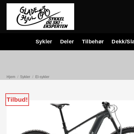
Skip
to
content
Sykler
Deler
Tilbehør
Dekk/Sl
Hjem
/
Sykler
/
El-sykler
Tilbud!