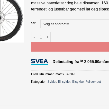
massive batteriet tar deg hele distansen. 160
terrenget, og justerbar geometri lar deg tilpa
Str
Trek Rail+ 5 Gen 5 Lithium grey antall
kr
Delbetaling fra
2,065.00
/mån
Produktnummer:
matrix_39209
Kategorier:
Sykler
,
El-sykler
,
Elsykkel Fulldempet