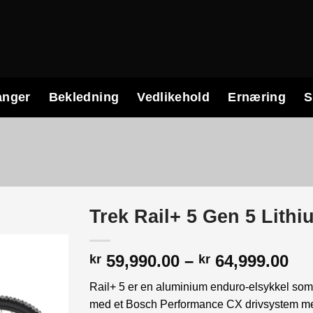
anger
Bekledning
Vedlikehold
Ernæring
S
Trek Rail+ 5 Gen 5 Lithi
Pr
59,990.00
–
64,999.00
kr
kr
kr 
Rail+ 5 er en aluminium enduro-elsykkel som 
til
med et Bosch Performance CX drivsystem med f
kr 