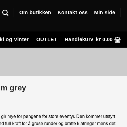
Om butikken
Kontakt oss
Min side
ki og Vinter
OUTLET
Handlekurv
kr
0.00
um grey
isområde:
59,990.00
gir mye for pengene for store eventyr. Den kommer utstyrt
ull kraft for å gruse runder og bratte klatringer mens det
64,999.00