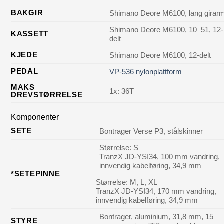
BAKGIR
Shimano Deore M6100, lang girar
Shimano Deore M6100, 10–51, 12-
KASSETT
delt
KJEDE
Shimano Deore M6100, 12-delt
PEDAL
VP-536 nylonplattform
MAKS
1x: 36T
DREVSTØRRELSE
Komponenter
SETE
Bontrager Verse P3, stålskinner
Størrelse:
S
TranzX JD-YSI34, 100 mm vandring,
innvendig kabelføring, 34,9 mm
*SETEPINNE
Størrelse:
M, L, XL
TranzX JD-YSI34, 170 mm vandring,
innvendig kabelføring, 34,9 mm
Bontrager, aluminium, 31,8 mm, 15
STYRE