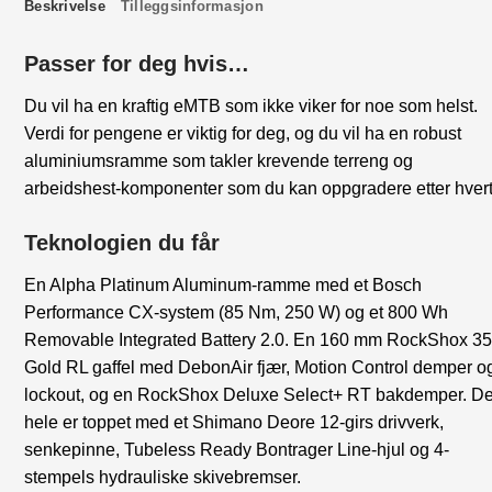
Beskrivelse
Tilleggsinformasjon
Passer for deg hvis…
Du vil ha en kraftig eMTB som ikke viker for noe som helst.
Verdi for pengene er viktig for deg, og du vil ha en robust
aluminiumsramme som takler krevende terreng og
arbeidshest-komponenter som du kan oppgradere etter hvert
Teknologien du får
En Alpha Platinum Aluminum-ramme med et Bosch
Performance CX-system (85 Nm, 250 W) og et 800 Wh
Removable Integrated Battery 2.0. En 160 mm RockShox 35
Gold RL gaffel med DebonAir fjær, Motion Control demper o
lockout, og en RockShox Deluxe Select+ RT bakdemper. De
hele er toppet med et Shimano Deore 12-girs drivverk,
senkepinne, Tubeless Ready Bontrager Line-hjul og 4-
stempels hydrauliske skivebremser.