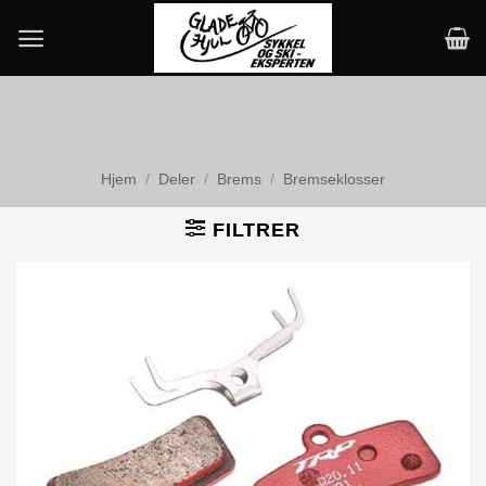
Skip
to
content
Hjem
/
Deler
/
Brems
/
Bremseklosser
FILTRER