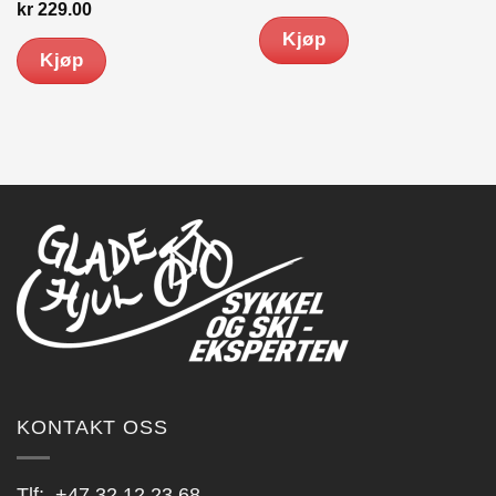
kr
229.00
Kjøp
Kjøp
KONTAKT OSS
Tlf:
+47 32 12 23 68