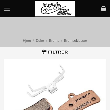
Skip
to
content
Hjem
/
Deler
/
Brems
/
Bremseklosser
FILTRER