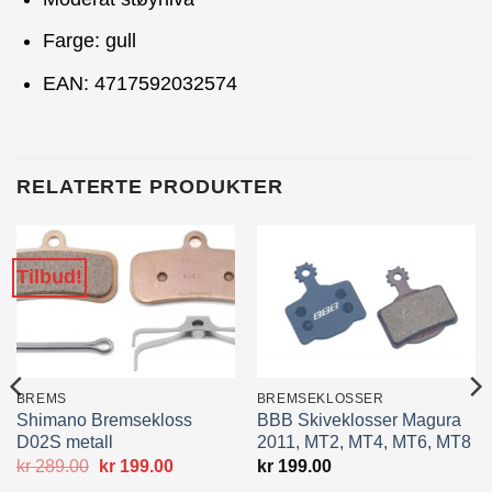
Farge: gull
EAN:
4717592032574
RELATERTE PRODUKTER
Tilbud!
BREMS
BREMSEKLOSSER
Shimano Bremsekloss
BBB Skiveklosser Magura
D02S metall
2011, MT2, MT4, MT6, MT8
Opprinnelig
Nåværende
kr
289.00
kr
199.00
kr
199.00
pris
pris