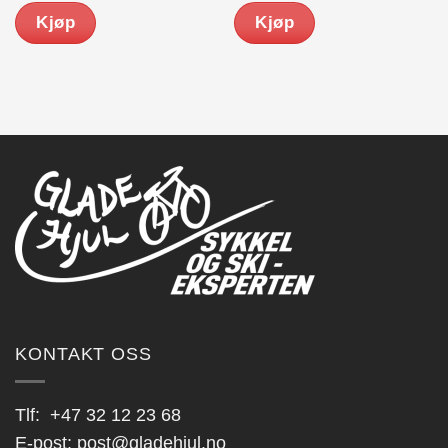
var:
er:
Kjøp
Kjøp
kr 289.00.
kr 199.00.
KONTAKT OSS
Tlf:
+47 32 12 23 68
E-post:
post@gladehjul.no