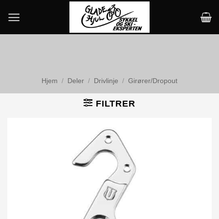
Skip
to
content
Hjem
/
Deler
/
Drivlinje
/
Girører/Dropout
FILTRER