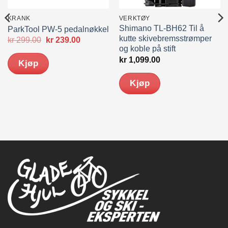
KRANK
VERKTØY
Shimano TL-BH62 Til å
ParkTool PW-5 pedalnøkkel
kutte skivebremsstrømper
Opprinnelig
Nåværende
kr
299.00
kr
239.00
pris
pris
og koble på stift
var:
er:
kr
1,099.00
Kjøp
kr 299.00.
kr 239.00.
Kjøp