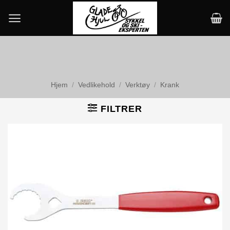
Skip
to
content
Hjem
/
Vedlikehold
/
Verktøy
/
Krank
FILTRER