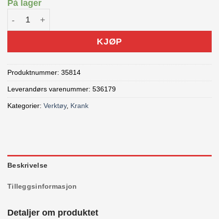
På lager
Unior External Bottom Bracket Open Wrench antall
KJØP
Produktnummer:
35814
Leverandørs varenummer: 536179
Kategorier:
Verktøy
,
Krank
Beskrivelse
Tilleggsinformasjon
Detaljer om produktet