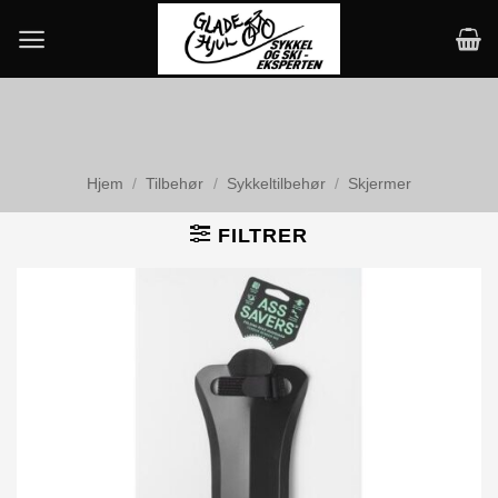
Skip
to
content
Hjem
/
Tilbehør
/
Sykkeltilbehør
/
Skjermer
FILTRER