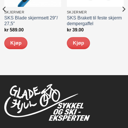
SKJERMER
SKJERMER
SKS Blade skjermsett 29″/
SKS Brakett til feste skjerm
27,5″
dempergaffel
kr
589.00
kr
39.00
Kjøp
Kjøp