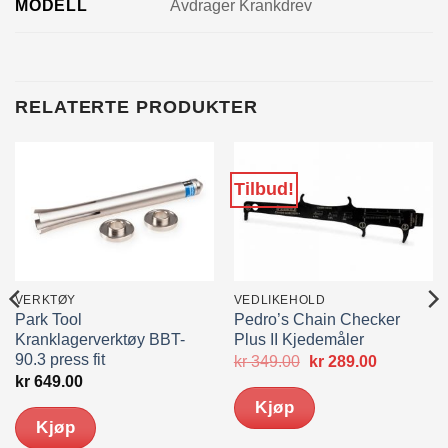
MODELL
Avdrager Krankdrev
RELATERTE PRODUKTER
Tilbud!
VERKTØY
VEDLIKEHOLD
Park Tool
Pedro’s Chain Checker
Kranklagerverktøy BBT-
Plus II Kjedemåler
90.3 press fit
ærende
Opprinnelig
Nåværen
kr
349.00
kr
289.00
pris
pris
kr
649.00
var:
er:
Kjøp
399.00.
kr 349.00.
kr 289.00.
Kjøp