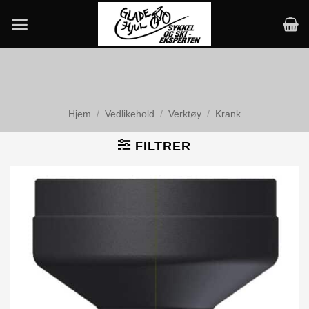
Skip
to
content
Hjem
/
Vedlikehold
/
Verktøy
/
Krank
FILTRER