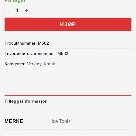
På lager
Ice Toolz M582 Steps Låseringavtager antall
KJØP
Produktnummer:
M582
Leverandørs varenummer: M582
Kategorier:
Verktøy
,
Krank
Tilleggsinformasjon
MERKE
Ice Toolz