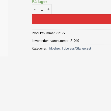
På lager
MUC-OFF MTB Tubeless sealant antall
Produktnummer:
821-S
Leverandørs varenummer: 21040
Kategorier:
Tilbehør
,
Tubeless/Slangeløst