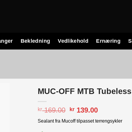
anger
Bekledning
Vedlikehold
Ernæring
S
MUC-OFF MTB Tubeless 
Opprinnelig
Nåværend
169.00
139.00
kr
kr
pris
pris
Sealant fra Mucoff tilpasset terrengsykler
var:
er:
kr 169.00.
kr 139.00.