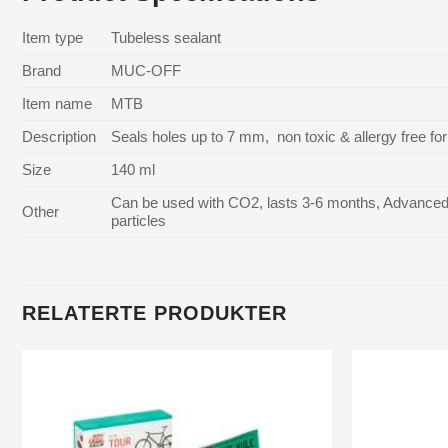
Item type
Tubeless sealant
Brand
MUC-OFF
Item name
MTB
Description
Seals holes up to 7 mm, non toxic & allergy free fo
Size
140 ml
Can be used with CO2, lasts 3-6 months, Advanced s
Other
particles
RELATERTE PRODUKTER