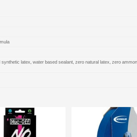
rmula
ynthetic latex, water based sealant, zero natural latex, zero ammoni