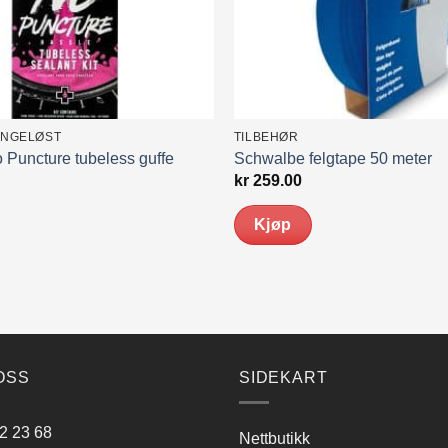
ANGELØST
TILBEHØR
uncture tubeless guffe
Schwalbe felgtape 50 meter
kr
259.00
Kjøp
OSS
SIDEKART
2 23 68
Nettbutikk