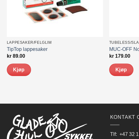
LAPPESAKER/FELGLIM
TUBELESS/SL
TipTop lappesaker
MUC-OFF No P
kr
89.00
kr
179.00
Kjøp
Kjøp
KONTAKT 
Tlf:
+47 32 1