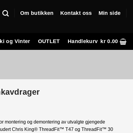
Om butikken
Kontakt oss
Min side
ki og Vinter
OUTLET
Handlekurv
kr
0.00
nkavdrager
e
or montering og demontering av utvalgte gjengede
nkludert Chris King® ThreadFit™ T47 og ThreadFit™ 30