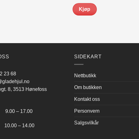
s
pris
:
er:
Kjøp
639.00.
kr 499.00.
OSS
SIDEKART
2 23 68
Nettbutikk
gladehjul.no
Om butikken
vgt. 8, 3513 Hønefoss
Kontakt oss
:
Personvern
.00 – 17.00
Salgsvilkår
.00 – 14.00