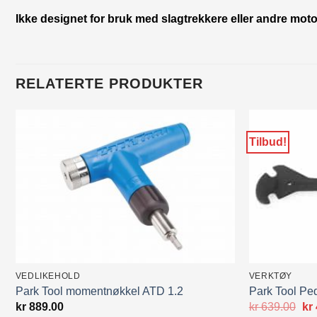
Ikke designet for bruk med slagtrekkere eller andre mot
RELATERTE PRODUKTER
Tilbud!
VEDLIKEHOLD
VERKTØY
Park Tool momentnøkkel ATD 1.2
Park Tool Pe
Op
kr
889.00
kr
639.00
kr