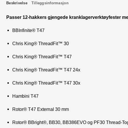
Beskrivelse
Tilleggsinformasjon
Passer 12-hakkers gjengede kranklagerverktøyfester med
BBInfinite® T47
Chris King® ThreadFit™ 30
Chris King® ThreadFit™ T47
Chris King® ThreadFit™ T47 24x
Chris King® ThreadFit™ T47 30x
Hambini T47
Rotor® T47 External 30 mm
Rotor® BBright®, BB30, BB386EVO og PF30 Thread-To