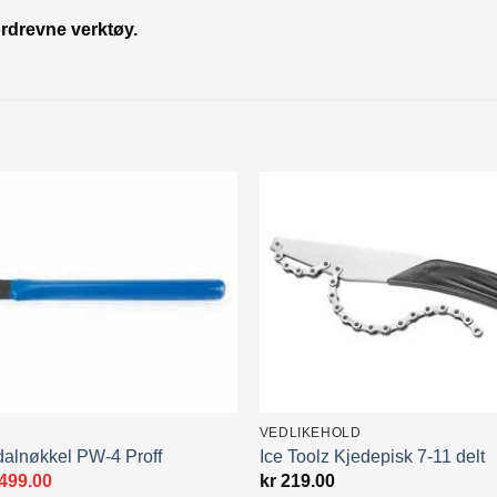
ordrevne verktøy.
VEDLIKEHOLD
dalnøkkel PW-4 Proff
Ice Toolz Kjedepisk 7-11 delt
prinnelig
Nåværende
499.00
kr
219.00