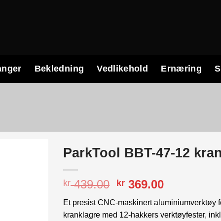
anger
Bekledning
Vedlikehold
Ernæring
S
ParkTool BBT-47-12 kra
Opprinnelig
Nåværend
439.00
369.00
kr
kr
pris
pris
Et presist CNC-maskinert aluminiumverktøy f
var:
er:
kranklagre med 12-hakkers verktøyfester, i
kr 439.00.
kr 369.00.