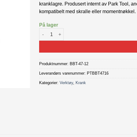
kranklagre. Produsert internt av Park Tool, ano
kompatibelt med skralle eller momentnøkkel.
På lager
ParkTool BBT-47-12 krankavdrager antall
Produktnummer:
BBT-47-12
Leverandørs varenummer: PTBBT4716
Kategorier:
Verktøy
,
Krank