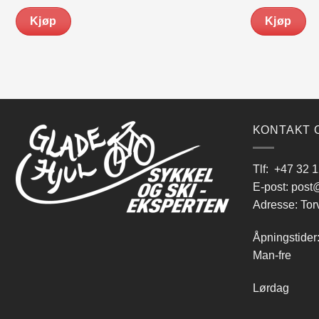
pri
var
Kjøp
Kjøp
kr 
KONTAKT 
Tlf:
+47 32 1
E-post:
post@
Adresse: Tor
Åpningstider
Man-fre 9
Lørdag 10