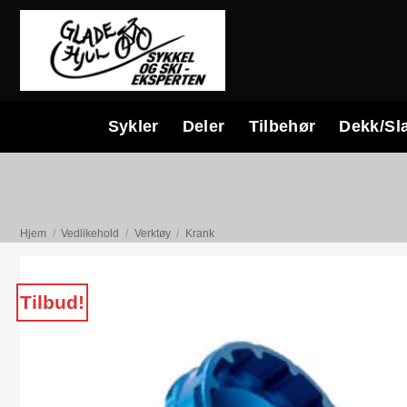
Skip
to
content
Sykler
Deler
Tilbehør
Dekk/Sl
Hjem
/
Vedlikehold
/
Verktøy
/
Krank
Tilbud!