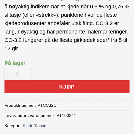
var:
er:
å nøyaktig indikere når et kjede når 0,5 % og 0,75 %
kr 169.00.
kr 129.00.
slitasje (eller «strekk»), punktene hvor de fleste
kjedeprodusenter anbefaler utskifting. CC-3.2 er
lang, nøyaktig og har permanente målemarkeringer.
CC-3.2 fungerer på de fleste girkjedekjeder* fra 5 til
12 gir.
På lager
ParkTool CC-3.2 Kjedemåler antall
KJØP
Produktnummer:
PTCC32C
Leverandørs varenummer: PT100241
Kategori:
Kjede/Kassett