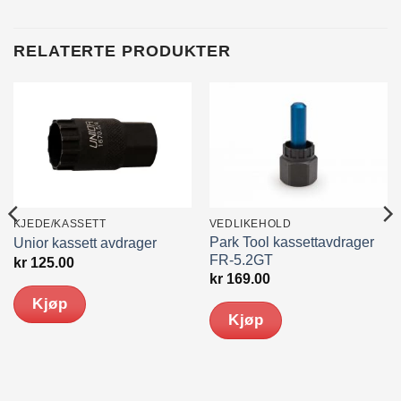
RELATERTE PRODUKTER
KJEDE/KASSETT
VEDLIKEHOLD
Park Tool kassettavdrager
Unior kassett avdrager
FR-5.2GT
kr
125.00
nde
kr
169.00
Kjøp
Kjøp
0.