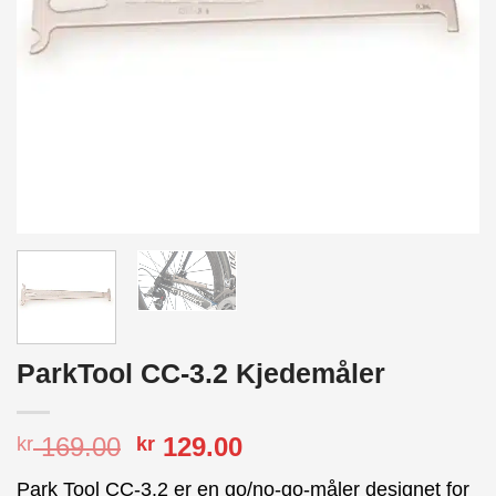
ParkTool CC-3.2 Kjedemåler
Opprinnelig
Nåværende
169.00
129.00
kr
kr
pris
pris
Park Tool CC-3.2 er en go/no-go-måler designet for