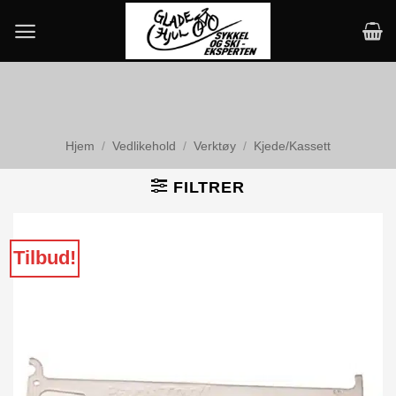
Skip
to
content
Hjem
/
Vedlikehold
/
Verktøy
/
Kjede/Kassett
FILTRER
Tilbud!