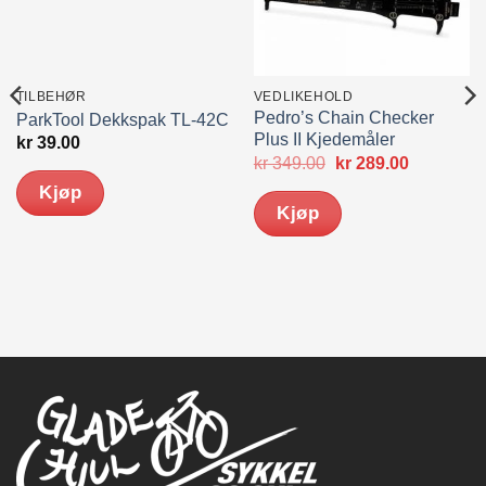
TILBEHØR
VEDLIKEHOLD
Pedro’s Chain Checker
ParkTool Dekkspak TL-42C
Plus II Kjedemåler
kr
39.00
Opprinnelig
Nåværen
kr
349.00
kr
289.00
pris
pris
Kjøp
var:
er:
Kjøp
kr 349.00.
kr 289.00.