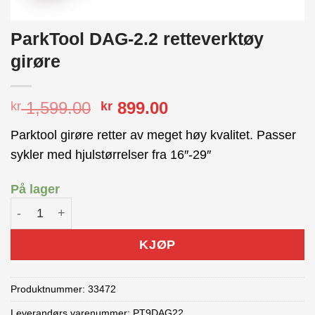
ParkTool DAG-2.2 retteverktøy
girøre
Opprinnelig
Nåværende
1,599.00
899.00
kr
kr
pris
pris
Parktool girøre retter av meget høy kvalitet. Passer
var:
er:
sykler med hjulstørrelser fra 16″-29″
kr 1,599.00.
kr 899.00.
På lager
ParkTool DAG-2.2 retteverktøy girøre antall
KJØP
Produktnummer:
33472
Leverandørs varenummer: PT9DAG22