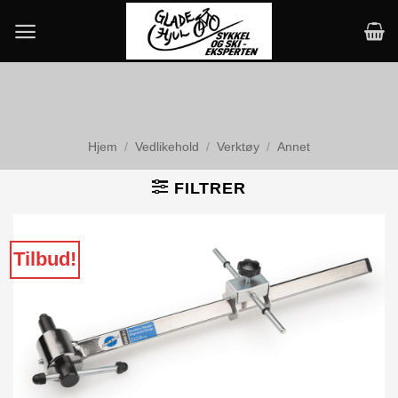
Skip
to
content
Hjem
/
Vedlikehold
/
Verktøy
/
Annet
FILTRER
Tilbud!