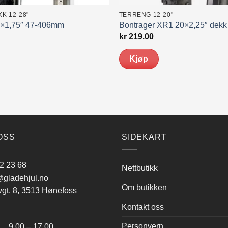
K 12-28"
TERRENG 12-20"
×1,75″ 47-406mm
Bontrager XR1 20×2,25″ dekk
kr
219.00
Kjøp
OSS
SIDEKART
2 23 68
Nettbutikk
gladehjul.no
Om butikken
vgt. 8, 3513 Hønefoss
Kontakt oss
:
Personvern
.00 – 17.00