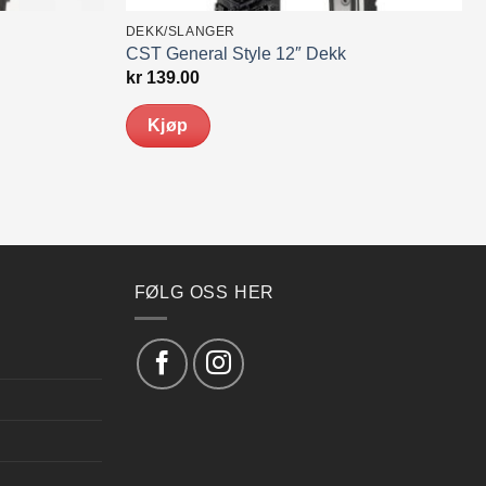
DEKK/SLANGER
CST General Style 12″ Dekk
kr
139.00
Kjøp
FØLG OSS HER