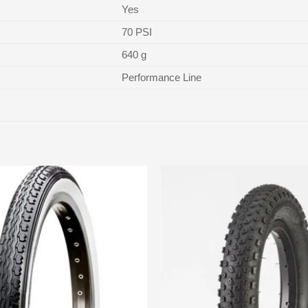
Yes
70 PSI
640 g
Performance Line