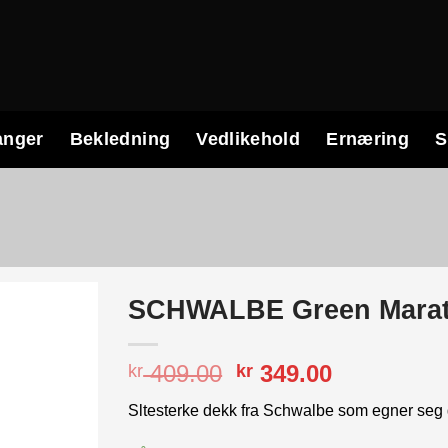
anger
Bekledning
Vedlikehold
Ernæring
S
SCHWALBE Green Marat
Opprinnelig
Nåværend
409.00
349.00
kr
kr
pris
pris
Sltesterke dekk fra Schwalbe som egner seg g
var:
er:
kr 409.00.
kr 349.00.