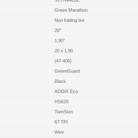
Green Marathon
Non folding tire
20″
1,90″
20 x 1,90
(47-406)
GreenGuard
Black
ADDIX Eco
HS620
TwinSkin
67 TPI
Wire