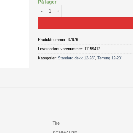
På lager
SCHWALBE Green Marathon 20x1,9" dekk ant
Produktnummer:
37676
Leverandørs varenummer: 11159412
Kategorier:
Standard dekk 12-28"
,
Terreng 12-20"
Tire
SCHWALBE