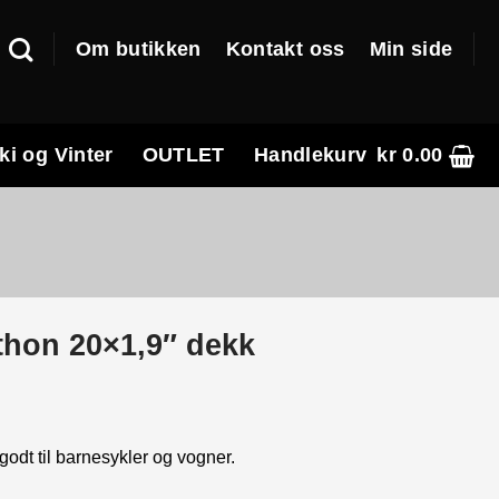
Om butikken
Kontakt oss
Min side
ki og Vinter
OUTLET
Handlekurv
kr
0.00
hon 20×1,9″ dekk
e
odt til barnesykler og vogner.