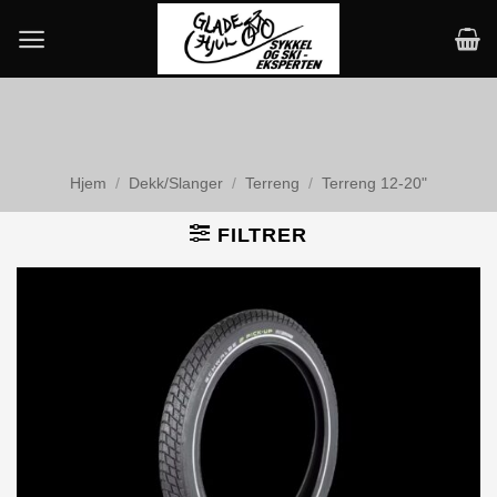
Skip
to
content
Hjem
/
Dekk/Slanger
/
Terreng
/
Terreng 12-20"
FILTRER