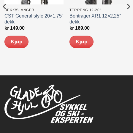
DEKK/SLANGER
TERRENG 12-20"
CST General style 20×1,75″
Bontrager XR1 12×2,25″
dekk
dekk
kr
149.00
kr
169.00
Kjøp
Kjøp