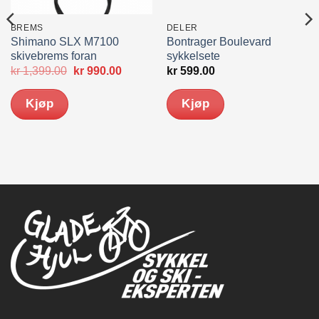
BREMS
DELER
Shimano SLX M7100
Bontrager Boulevard
skivebrems foran
sykkelsete
Opprinnelig
Nåværende
kr
1,399.00
kr
990.00
kr
599.00
pris
pris
var:
er:
Kjøp
Kjøp
kr 1,399.00.
kr 990.00.