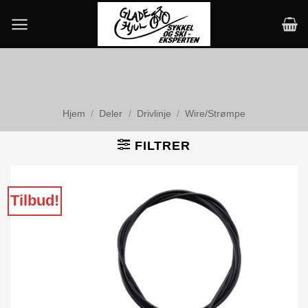
Skip
to
content
Hjem
/
Deler
/
Drivlinje
/
Wire/Strømpe
FILTRER
Tilbud!