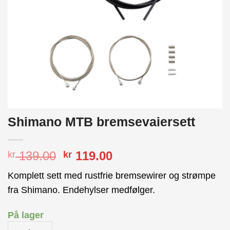
Shimano MTB bremsevaiersett
Opprinnelig
Nåværende
139.00
119.00
kr
kr
pris
pris
Komplett sett med rustfrie bremsewirer og strømpe
var:
er:
fra Shimano. Endehylser medfølger.
kr 139.00.
kr 119.00.
På lager
Shimano MTB bremsevaiersett antall