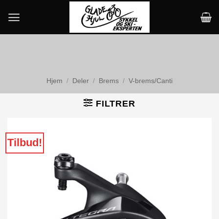
Skip
to
content
Hjem
/
Deler
/
Brems
/
V-brems/Canti
FILTRER
Tilbud!