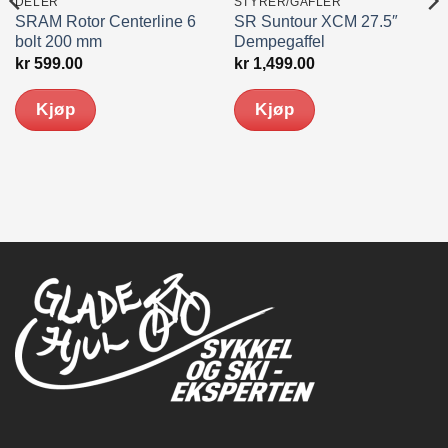
DELER
STYRER/GAFLER
SRAM Rotor Centerline 6
SR Suntour XCM 27.5″
bolt 200 mm
Dempegaffel
kr
599.00
kr
1,499.00
Kjøp
Kjøp