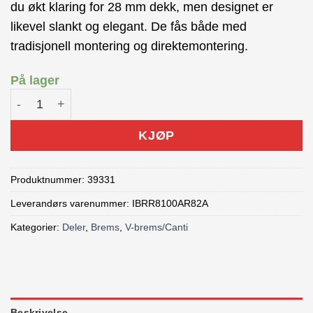
du økt klaring for 28 mm dekk, men designet er
likevel slankt og elegant. De fås både med
tradisjonell montering og direktemontering.
På lager
SHIMANO ULTEGRA Kalipperbrems R8100 bak antall
KJØP
Produktnummer:
39331
Leverandørs varenummer: IBRR8100AR82A
Kategorier:
Deler
,
Brems
,
V-brems/Canti
Beskrivelse