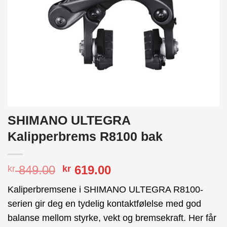
SHIMANO ULTEGRA
Kalipperbrems R8100 bak
Opprinnelig
Nåværende
849.00
619.00
kr
kr
pris
pris
Kaliperbremsene i SHIMANO ULTEGRA R8100-
var:
er:
serien gir deg en tydelig kontaktfølelse med god
kr 849.00.
kr 619.00.
balanse mellom styrke, vekt og bremsekraft. Her får