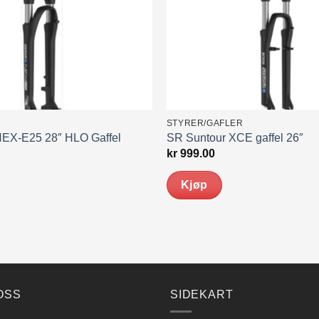
STYRER/GAFLER
NEX-E25 28″ HLO Gaffel
SR Suntour XCE gaffel 26″
kr
999.00
Kjøp
OSS
SIDEKART