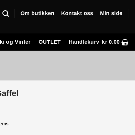
Om butikken
Kontakt oss
Min side
ki og Vinter
OUTLET
Handlekurv
kr
0.00
affel
rems