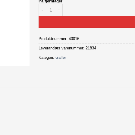
På fjernlager
SR Suntour XCE28 26" Gaffel antall
Produktnummer:
40016
Leverandørs varenummer: 21834
Kategori:
Gafler