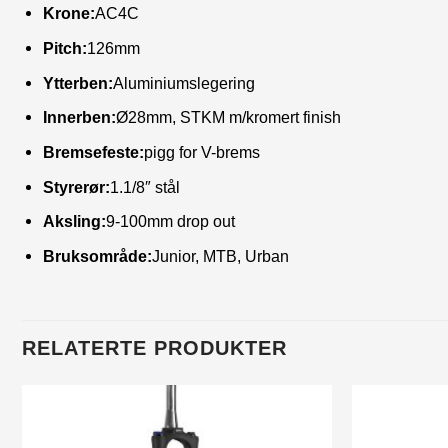
Krone:
AC4C
Pitch:
126mm
Ytterben:
Aluminiumslegering
Innerben:
Ø28mm, STKM m/kromert finish
Bremsefeste:
pigg for V-brems
Styrerør:
1.1/8″ stål
Aksling:
9-100mm drop out
Bruksområde:
Junior, MTB, Urban
RELATERTE PRODUKTER