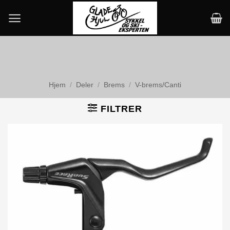
Skip
to
content
Hjem
/
Deler
/
Brems
/
V-brems/Canti
FILTRER