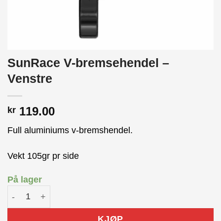
SunRace V-bremsehendel –
Venstre
119.00
kr
Full aluminiums v-bremshendel.
Vekt 105gr pr side
På lager
SunRace V-bremsehendel - Venstre antall
KJØP